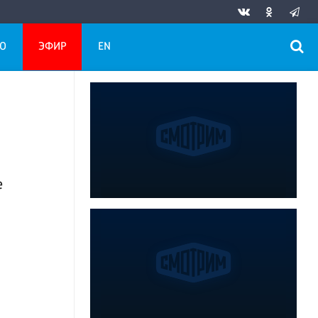
О
ЭФИР
EN
е