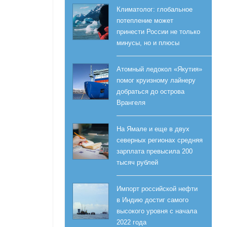
Климатолог: глобальное
потепление может
принести России не только
минусы, но и плюсы
Атомный ледокол «Якутия»
помог круизному лайнеру
добраться до острова
Врангеля
На Ямале и еще в двух
северных регионах средняя
зарплата превысила 200
тысяч рублей
Импорт российской нефти
в Индию достиг самого
высокого уровня с начала
2022 года