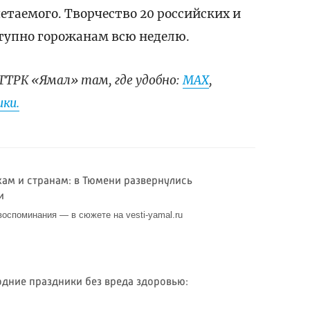
четаемого. Творчество 20 российских и
тупно горожанам всю неделю.
ГТРК «Ямал» там, где удобно:
МАХ
,
ки.
хам и странам: в Тюмени развернулись
и
воспоминания — в сюжете на vesti-yamal.ru
одние праздники без вреда здоровью: