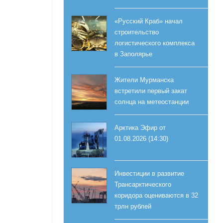
«Русский Краб» начал
строительство
логистического комплекса
в Заполярье
Жители Мурманска
встретили первый закат
солнца на метеостанции
Арктика Эфир от
01.08.2026 (14:30)
Инвестиции в развитие
Трансарктического
коридора оцениваются в 32
трлн рублей