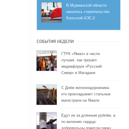
В Мурманской области
началось строительство
Кольской АЭС-2
СОБЫТИЯ НЕДЕЛИ
ГТРК «Ямал» в числе
лучших: как прошёл
медиафорум «Русский
Север» в Магадане
С Днём железнодорожника:
кто прокладывает стальные
магистрали на Ямале
Едут не за длинным рублём, а
по велению сердца:
добровольцы помогли парку