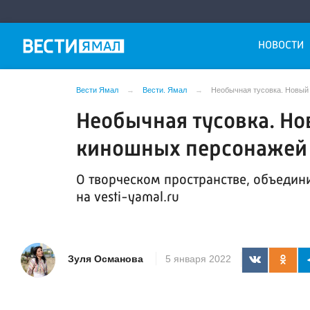
НОВОСТИ
Вести Ямал
Вести. Ямал
Необычная тусовка. Новый
Необычная тусовка. Но
киношных персонажей
О творческом пространстве, объеди
на vesti-yamal.ru
Зуля Османова
5 января 2022