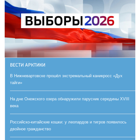
ВЕСТИ АРКТИКИ
В Нижневартовске прошёл экстремальный каникросс «Дух
тайги»
На дне Онежского озера обнаружили парусник середины XVIII
века
Российско-китайские кошки: у леопардов и тигров появилось
двойное гражданство