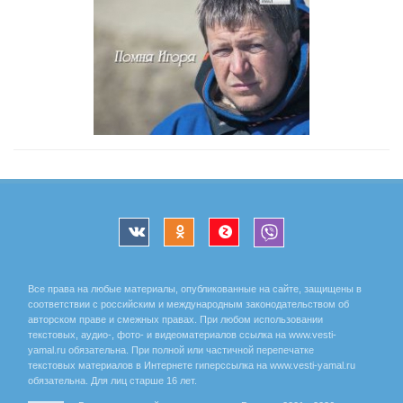
Все права на любые материалы, опубликованные на сайте, защищены в
соответствии с российским и международным законодательством об
авторском праве и смежных правах. При любом использовании
текстовых, аудио-, фото- и видеоматериалов ссылка на www.vesti-
yamal.ru обязательна. При полной или частичной перепечатке
текстовых материалов в Интернете гиперссылка на www.vesti-yamal.ru
обязательна. Для лиц старше 16 лет.