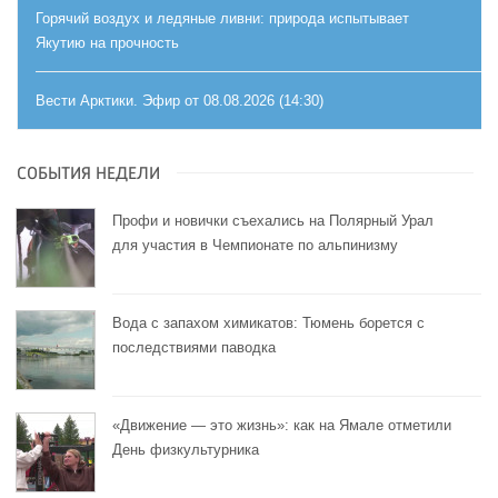
Горячий воздух и ледяные ливни: природа испытывает
Якутию на прочность
Вести Арктики. Эфир от 08.08.2026 (14:30)
СОБЫТИЯ НЕДЕЛИ
Профи и новички съехались на Полярный Урал
для участия в Чемпионате по альпинизму
Вода с запахом химикатов: Тюмень борется с
последствиями паводка
«Движение — это жизнь»: как на Ямале отметили
День физкультурника