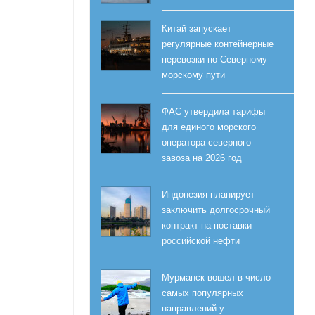
Китай запускает
регулярные контейнерные
перевозки по Северному
морскому пути
ФАС утвердила тарифы
для единого морского
оператора северного
завоза на 2026 год
Индонезия планирует
заключить долгосрочный
контракт на поставки
российской нефти
Мурманск вошел в число
самых популярных
направлений у