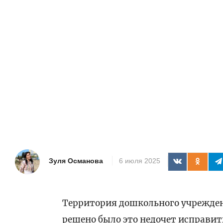
Зуля Османова
6 июля 2025
Территория дошкольного учрежден
решено было это недочет исправит