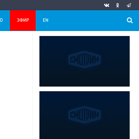
О
ЭФИР
EN