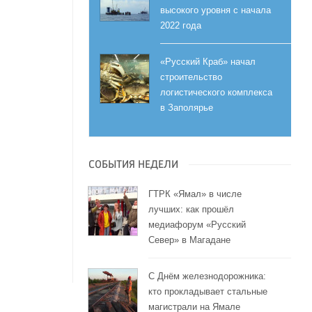
высокого уровня с начала
2022 года
«Русский Краб» начал
строительство
логистического комплекса
в Заполярье
СОБЫТИЯ НЕДЕЛИ
ГТРК «Ямал» в числе
лучших: как прошёл
медиафорум «Русский
Север» в Магадане
С Днём железнодорожника:
кто прокладывает стальные
магистрали на Ямале