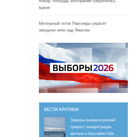
пожар: площадь возгораний сократилась
вдвое
Метеорный поток Персеиды украсит
звездное небо над Ямалом
ВЕСТИ АРКТИКИ
Замеры выявили резкий
прирост концентрации
метана в бассейне Оби