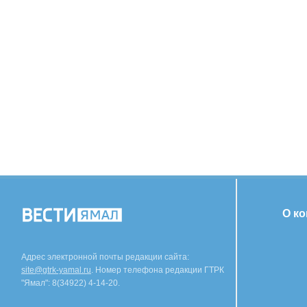
О к
Адрес электронной почты редакции сайта:
site@gtrk-yamal.ru
. Номер телефона редакции ГТРК
"Ямал": 8(34922) 4-14-20.