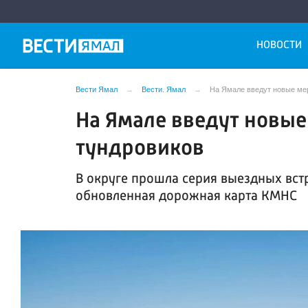
НОВОСТИ
Вести Ямал
Вести. Ямал
На Ямале введут новые ме
На Ямале введут новы
тундровиков
В округе прошла серия выездных встр
обновленная дорожная карта КМНС