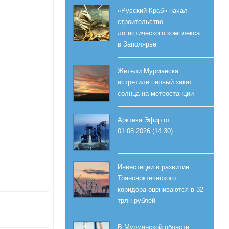
«Русский Краб» начал
строительство
логистического комплекса
в Заполярье
Жители Мурманска
встретили первый закат
солнца на метеостанции
Арктика Эфир от
01.08.2026 (14:30)
Инвестиции в развитие
Трансарктического
коридора оцениваются в 32
трлн рублей
В Мурманской области