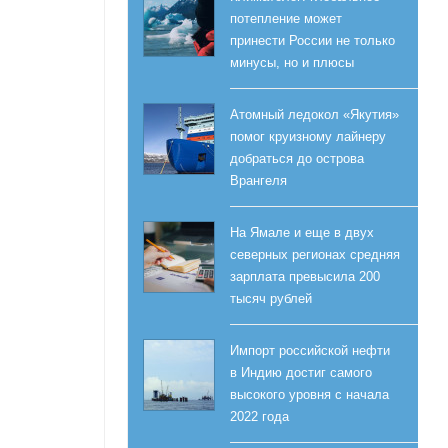
потепление может
принести России не только
минусы, но и плюсы
Атомный ледокол «Якутия»
помог круизному лайнеру
добраться до острова
Врангеля
На Ямале и еще в двух
северных регионах средняя
зарплата превысила 200
тысяч рублей
Импорт российской нефти
в Индию достиг самого
высокого уровня с начала
2022 года