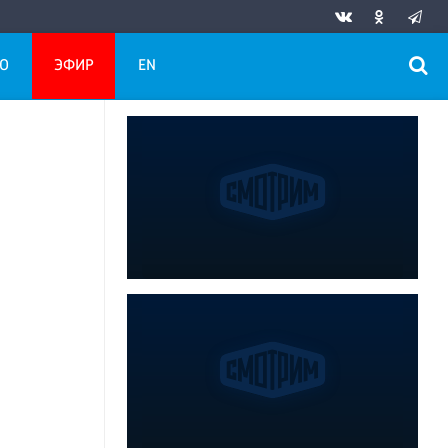
О
ЭФИР
EN