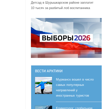
Детсад в Шурышкарском районе заплатит
10 тысяч за разбитый лоб воспитанника
ВЕСТИ АРКТИКИ
Мурманск вошел в число
самых популярных
направлений у
иностранных туристов
Климатолог: глобальное