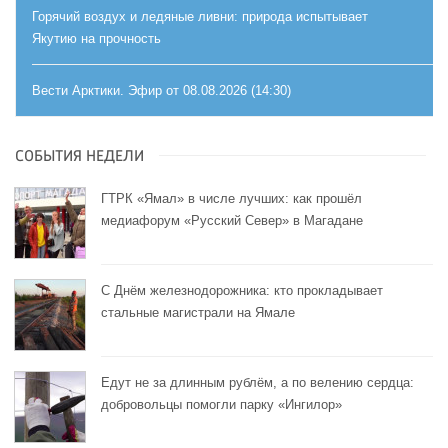
Горячий воздух и ледяные ливни: природа испытывает
Якутию на прочность
Вести Арктики. Эфир от 08.08.2026 (14:30)
СОБЫТИЯ НЕДЕЛИ
ГТРК «Ямал» в числе лучших: как прошёл
медиафорум «Русский Север» в Магадане
С Днём железнодорожника: кто прокладывает
стальные магистрали на Ямале
Едут не за длинным рублём, а по велению сердца:
добровольцы помогли парку «Ингилор»