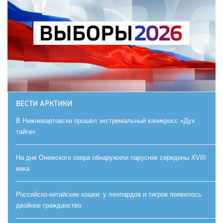
ВЕСТИ АРКТИКИ
В Нижневартовске прошёл экстремальный каникросс «Дух
тайги»
На дне Онежского озера обнаружили парусник середины XVIII
века
Российско-китайские кошки: у леопардов и тигров появилось
двойное гражданство