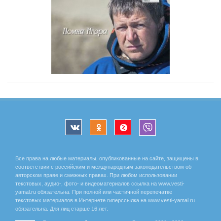
Все права на любые материалы, опубликованные на сайте, защищены в
соответствии с российским и международным законодательством об
авторском праве и смежных правах. При любом использовании
текстовых, аудио-, фото- и видеоматериалов ссылка на www.vesti-
yamal.ru обязательна. При полной или частичной перепечатке
текстовых материалов в Интернете гиперссылка на www.vesti-yamal.ru
обязательна. Для лиц старше 16 лет.