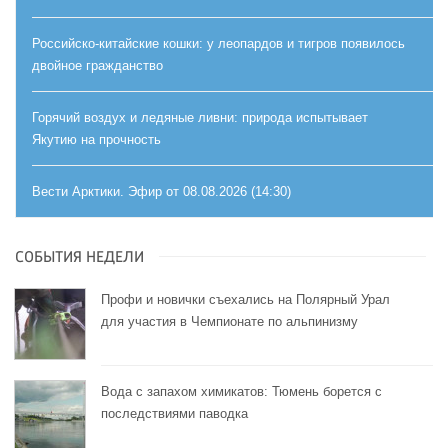
Российско-китайские кошки: у леопардов и тигров появилось
двойное гражданство
Горячий воздух и ледяные ливни: природа испытывает
Якутию на прочность
Вести Арктики. Эфир от 08.08.2026 (14:30)
СОБЫТИЯ НЕДЕЛИ
Профи и новички съехались на Полярный Урал
для участия в Чемпионате по альпинизму
Вода с запахом химикатов: Тюмень борется с
последствиями паводка