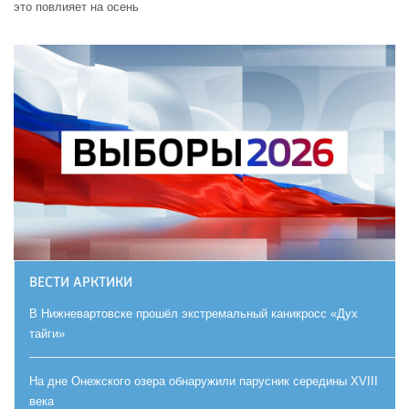
это повлияет на осень
ВЕСТИ АРКТИКИ
В Нижневартовске прошёл экстремальный каникросс «Дух
тайги»
На дне Онежского озера обнаружили парусник середины XVIII
века