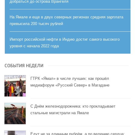
добраться до острова Врангеля
На Ямале и еще в двух северных регионах средняя зарплата
превысила 200 тысяч рублей
Импорт российской нефти в Индию достиг самого высокого
уровня с начала 2022 года
СОБЫТИЯ НЕДЕЛИ
ГТРК «Ямал» в числе лучших: как прошёл
медиафорум «Русский Север» в Магадане
С Днём железнодорожника: кто прокладывает
стальные магистрали на Ямале
Едут не за длинным рублём, а по велению сердца: