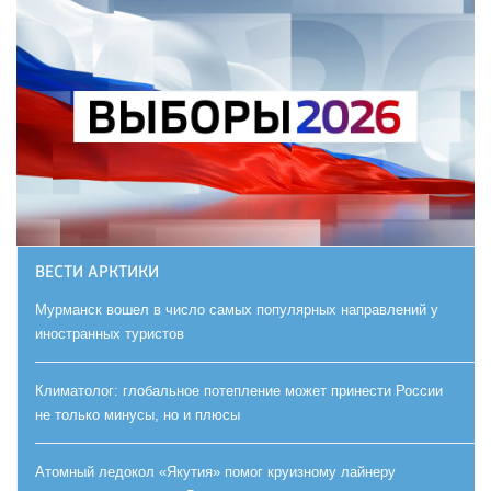
ВЕСТИ АРКТИКИ
Мурманск вошел в число самых популярных направлений у
иностранных туристов
Климатолог: глобальное потепление может принести России
не только минусы, но и плюсы
Атомный ледокол «Якутия» помог круизному лайнеру