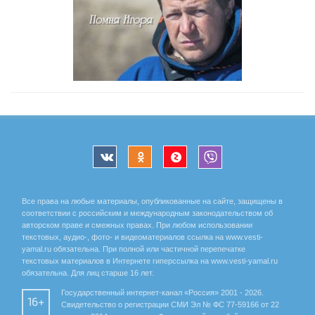
Все права на любые материалы, опубликованные на сайте, защищены в
соответствии с российским и международным законодательством об
авторском праве и смежных правах. При любом использовании
текстовых, аудио-, фото- и видеоматериалов ссылка на www.vesti-
yamal.ru обязательна. При полной или частичной перепечатке
текстовых материалов в Интернете гиперссылка на www.vesti-yamal.ru
обязательна. Для лиц старше 16 лет.
Государственный интернет-канал «Россия» 2001 - 2026.
16+
Свидетельство о регистрации СМИ Эл № ФС 77-59166 от 22