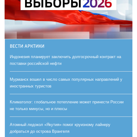
ВЕСТИ АРКТИКИ
Индонезия планирует заключить долгосрочный контракт на
поставки российской нефти
Мурманск вошел в число самых популярных направлений у
иностранных туристов
Климатолог: глобальное потепление может принести России
не только минусы, но и плюсы
Атомный ледокол «Якутия» помог круизному лайнеру
добраться до острова Врангеля