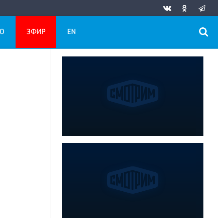
О
ЭФИР
EN
0