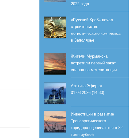
2022 года
«Русский Краб» начал
строительство
логистического комплекса
в Заполярье
Жители Мурманска
встретили первый закат
солнца на метеостанции
Арктика Эфир от
01.08.2026 (14:30)
Инвестиции в развитие
Трансарктического
коридора оцениваются в 32
трлн рублей