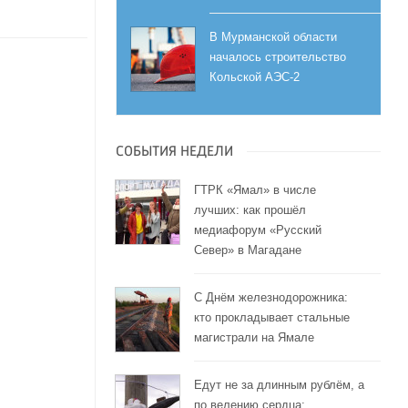
В Мурманской области
началось строительство
Кольской АЭС-2
СОБЫТИЯ НЕДЕЛИ
ГТРК «Ямал» в числе
лучших: как прошёл
медиафорум «Русский
Север» в Магадане
С Днём железнодорожника:
кто прокладывает стальные
магистрали на Ямале
Едут не за длинным рублём, а
по велению сердца: