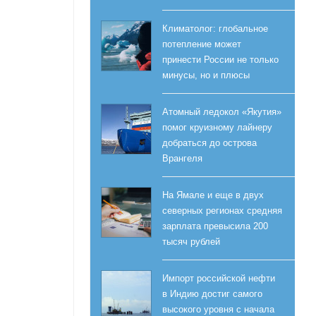
Климатолог: глобальное
потепление может
принести России не только
минусы, но и плюсы
Атомный ледокол «Якутия»
помог круизному лайнеру
добраться до острова
Врангеля
На Ямале и еще в двух
северных регионах средняя
зарплата превысила 200
тысяч рублей
Импорт российской нефти
в Индию достиг самого
высокого уровня с начала