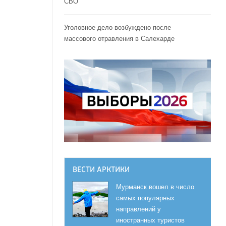
СВО
Уголовное дело возбуждено после
массового отравления в Салехарде
ВЕСТИ АРКТИКИ
Мурманск вошел в число
самых популярных
направлений у
иностранных туристов