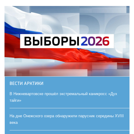
ВЕСТИ АРКТИКИ
В Нижневартовске прошёл экстремальный каникросс «Дух
тайги»
На дне Онежского озера обнаружили парусник середины XVIII
века