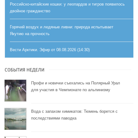
Российско-китайские кошки: у леопардов и тигров появилось
двойное гражданство
Горячий воздух и ледяные ливни: природа испытывает
Якутию на прочность
Вести Арктики. Эфир от 08.08.2026 (14:30)
СОБЫТИЯ НЕДЕЛИ
Профи и новички съехались на Полярный Урал
для участия в Чемпионате по альпинизму
Вода с запахом химикатов: Тюмень борется с
последствиями паводка