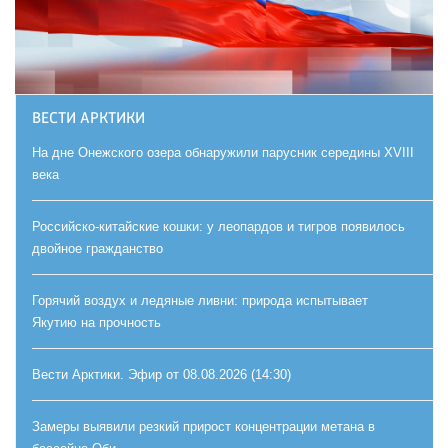
ВЕСТИ АРКТИКИ
На дне Онежского озера обнаружили парусник середины XVIII
века
Российско-китайские кошки: у леопардов и тигров появилось
двойное гражданство
Горячий воздух и ледяные ливни: природа испытывает
Якутию на прочность
Вести Арктики. Эфир от 08.08.2026 (14:30)
Замеры выявили резкий прирост концентрации метана в