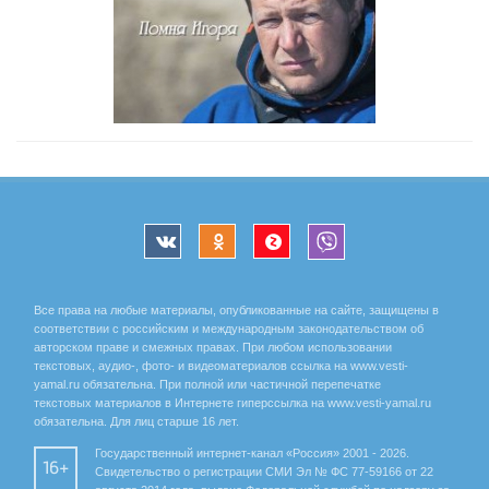
Все права на любые материалы, опубликованные на сайте, защищены в
соответствии с российским и международным законодательством об
авторском праве и смежных правах. При любом использовании
текстовых, аудио-, фото- и видеоматериалов ссылка на www.vesti-
yamal.ru обязательна. При полной или частичной перепечатке
текстовых материалов в Интернете гиперссылка на www.vesti-yamal.ru
обязательна. Для лиц старше 16 лет.
Государственный интернет-канал «Россия» 2001 - 2026.
16+
Свидетельство о регистрации СМИ Эл № ФС 77-59166 от 22