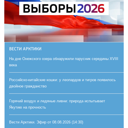
ВЕСТИ АРКТИКИ
На дне Онежского озера обнаружили парусник середины XVIII
века
Российско-китайские кошки: у леопардов и тигров появилось
двойное гражданство
Горячий воздух и ледяные ливни: природа испытывает
Якутию на прочность
Вести Арктики. Эфир от 08.08.2026 (14:30)