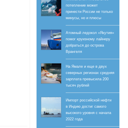
потепление может
принести России не только
минусы, но и плюсы
Атомный ледокол «Якутия»
помог круизному лайнеру
добраться до острова
Врангеля
На Ямале и еще в двух
северных регионах средняя
зарплата превысила 200
тысяч рублей
Импорт российской нефти
в Индию достиг самого
высокого уровня с начала
2022 года