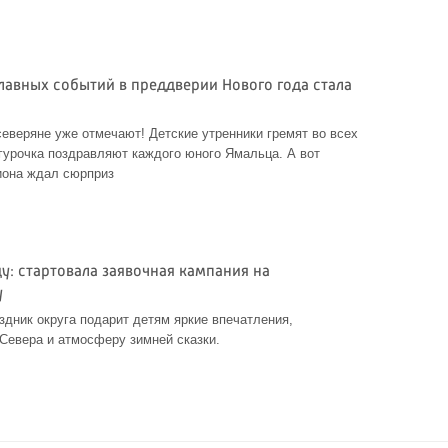
лавных событий в преддверии Нового года стала
а
северяне уже отмечают! Детские утренники гремят во всех
гурочка поздравляют каждого юного Ямальца. А вот
иона ждал сюрприз
ду: стартовала заявочная кампания на
у
здник округа подарит детям яркие впечатления,
 Севера и атмосферу зимней сказки.