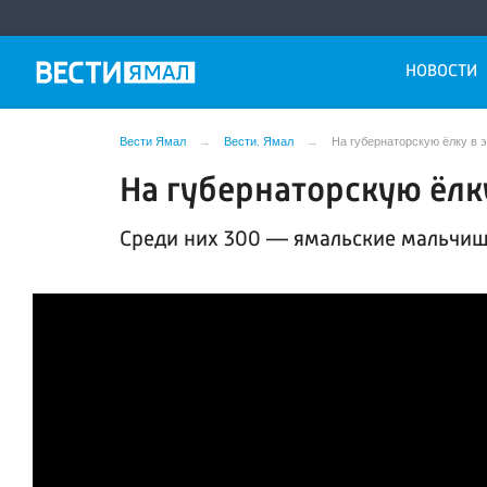
НОВОСТИ
Вести Ямал
Вести. Ямал
На губернаторскую ёлку в э
На губернаторскую ёлку
Среди них 300 — ямальские мальчишк