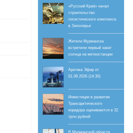
«Русский Краб» начал
строительство
логистического комплекса
в Заполярье
Жители Мурманска
встретили первый закат
солнца на метеостанции
Арктика Эфир от
01.08.2026 (14:30)
Инвестиции в развитие
Трансарктического
коридора оцениваются в 32
трлн рублей
В Мурманской области