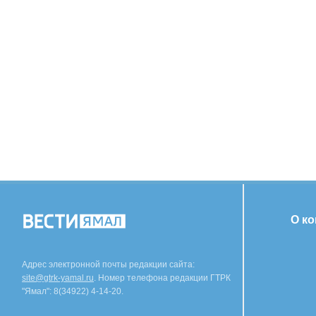
О к
Адрес электронной почты редакции сайта:
site@gtrk-yamal.ru
. Номер телефона редакции ГТРК
"Ямал": 8(34922) 4-14-20.