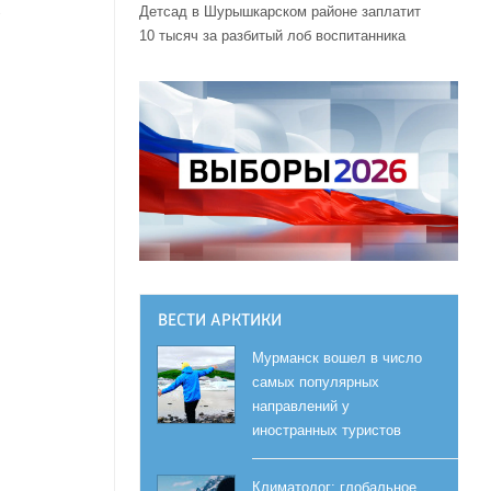
х
Детсад в Шурышкарском районе заплатит
10 тысяч за разбитый лоб воспитанника
ВЕСТИ АРКТИКИ
Мурманск вошел в число
самых популярных
направлений у
иностранных туристов
Климатолог: глобальное