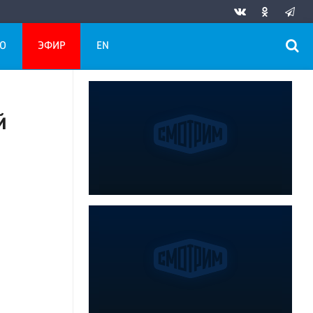
О
ЭФИР
EN
й