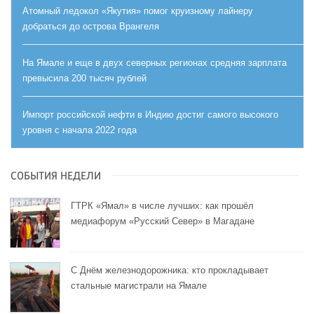
Атомный ледокол «Якутия» помог круизному лайнеру
добраться до острова Врангеля
На Ямале и еще в двух северных регионах средняя зарплата
превысила 200 тысяч рублей
Импорт российской нефти в Индию достиг самого высокого
уровня с начала 2022 года
СОБЫТИЯ НЕДЕЛИ
ГТРК «Ямал» в числе лучших: как прошёл
медиафорум «Русский Север» в Магадане
С Днём железнодорожника: кто прокладывает
стальные магистрали на Ямале