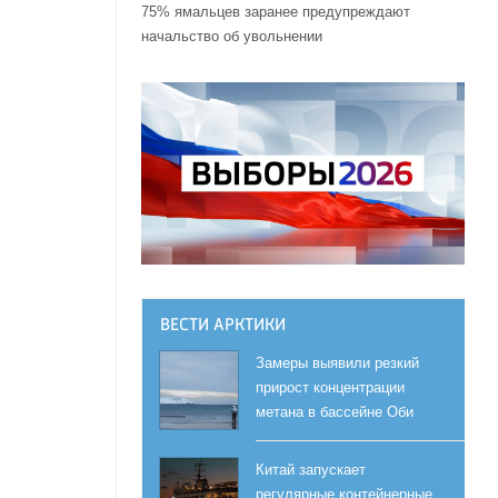
75% ямальцев заранее предупреждают
начальство об увольнении
ВЕСТИ АРКТИКИ
Замеры выявили резкий
прирост концентрации
метана в бассейне Оби
Китай запускает
регулярные контейнерные