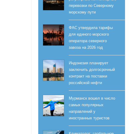
перевозки по Северному
морскому пути
ФАС утвердила тарифы
для единого морского
оператора северного
завоза на 2026 год
Индонезия планирует
заключить долгосрочный
контракт на поставки
российской нефти
Мурманск вошел в число
самых популярных
направлений у
иностранных туристов
Климатолог: глобальное