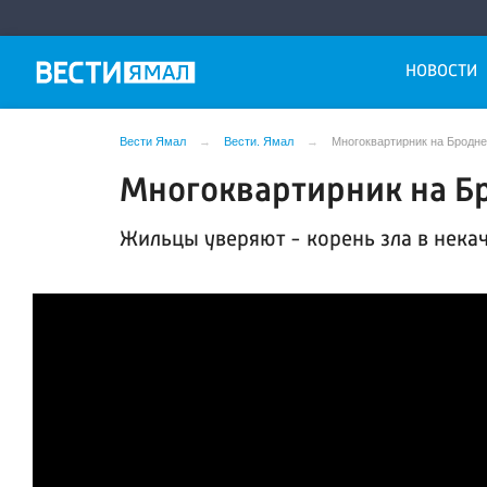
НОВОСТИ
Вести Ямал
Вести. Ямал
Многоквартирник на Бродн
Многоквартирник на Б
Жильцы уверяют - корень зла в нека