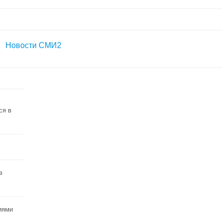
Новости СМИ2
ся в
в
иями