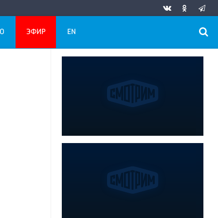
О
ЭФИР
EN