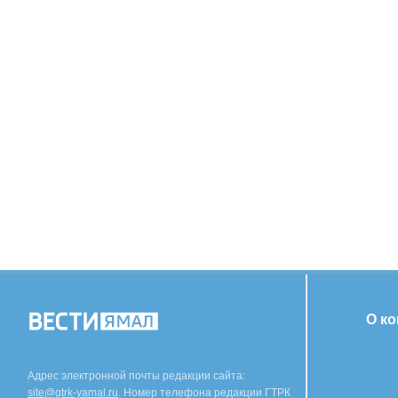
О к
Адрес электронной почты редакции сайта:
site@gtrk-yamal.ru
. Номер телефона редакции ГТРК