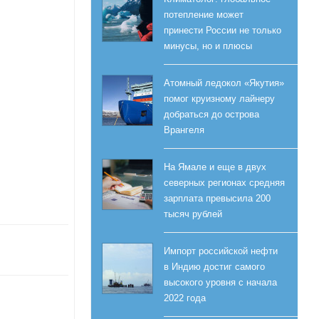
потепление может
принести России не только
минусы, но и плюсы
Атомный ледокол «Якутия»
помог круизному лайнеру
добраться до острова
Врангеля
На Ямале и еще в двух
северных регионах средняя
зарплата превысила 200
тысяч рублей
Импорт российской нефти
в Индию достиг самого
высокого уровня с начала
2022 года