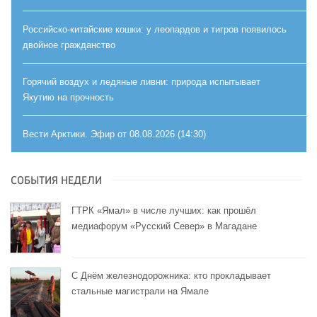
Российско-китайские кошки: у леопардов и тигров появилось
двойное гражданство
Горячий воздух и ледяные ливни: природа испытывает
Якутию на прочность
Вести Арктики. Эфир от 08.08.2026 (14:30)
СОБЫТИЯ НЕДЕЛИ
ГТРК «Ямал» в числе лучших: как прошёл
медиафорум «Русский Север» в Магадане
С Днём железнодорожника: кто прокладывает
стальные магистрали на Ямале