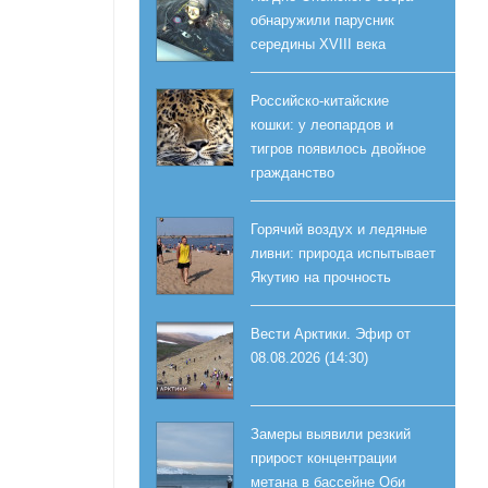
обнаружили парусник
середины XVIII века
Российско-китайские
кошки: у леопардов и
тигров появилось двойное
гражданство
Горячий воздух и ледяные
ливни: природа испытывает
Якутию на прочность
Вести Арктики. Эфир от
08.08.2026 (14:30)
Замеры выявили резкий
прирост концентрации
метана в бассейне Оби