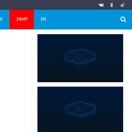
О
ЭФИР
EN