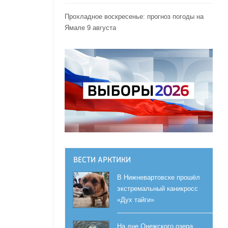
Прохладное воскресенье: прогноз погоды на
Ямале 9 августа
ВЕСТИ АРКТИКИ
В Нижневартовске прошёл
экстремальный каникросс
«Дух тайги»
На дне Онежского озера