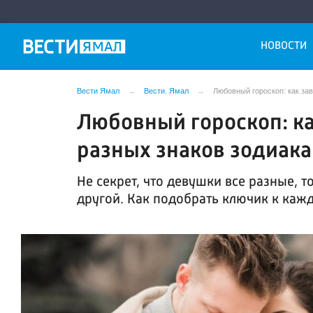
НОВОСТИ
Вести Ямал
Вести. Ямал
Любовный гороскоп: как за
Любовный гороскоп: ка
разных знаков зодиака
Не секрет, что девушки все разные, т
другой. Как подобрать ключик к каж