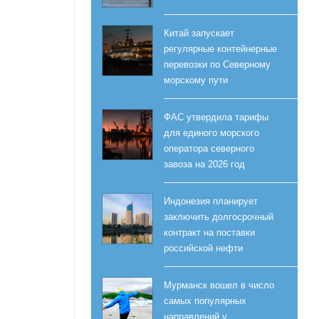
Китай запускает
регулярные контейнерные
перевозки по Северному
морскому пути
ФАС утвердила тарифы
для единого морского
оператора северного
завоза на 2026 год
Индонезия планирует
заключить долгосрочный
контракт на поставки
российской нефти
Мурманск вошел в число
самых популярных
направлений у