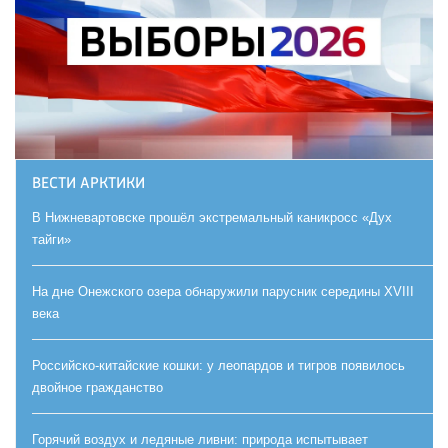
ВЕСТИ АРКТИКИ
В Нижневартовске прошёл экстремальный каникросс «Дух
тайги»
На дне Онежского озера обнаружили парусник середины XVIII
века
Российско-китайские кошки: у леопардов и тигров появилось
двойное гражданство
Горячий воздух и ледяные ливни: природа испытывает