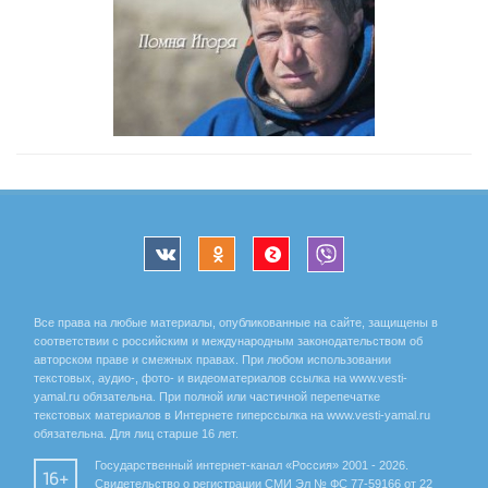
Все права на любые материалы, опубликованные на сайте, защищены в
соответствии с российским и международным законодательством об
авторском праве и смежных правах. При любом использовании
текстовых, аудио-, фото- и видеоматериалов ссылка на www.vesti-
yamal.ru обязательна. При полной или частичной перепечатке
текстовых материалов в Интернете гиперссылка на www.vesti-yamal.ru
обязательна. Для лиц старше 16 лет.
Государственный интернет-канал «Россия» 2001 - 2026.
16+
Свидетельство о регистрации СМИ Эл № ФС 77-59166 от 22