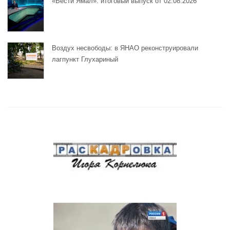
«Вести Ямал»: итоговый выпуск от 02.08.2026
Воздух несвободы: в ЯНАО реконструировали
лагпункт Глухариный