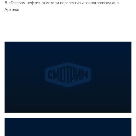
В «Газпром нефти» отметили перспективы геологоразведки в
Арктике