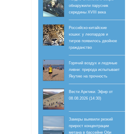
обнаружили парусник
середины XVIII века
Российско-китайские
кошки: у леопардов и
тигров появилось двойное
гражданство
Горячий воздух и ледяные
ливни: природа испытывает
Якутию на прочность
Вести Арктики. Эфир от
08.08.2026 (14:30)
Замеры выявили резкий
прирост концентрации
метана в бассейне Оби