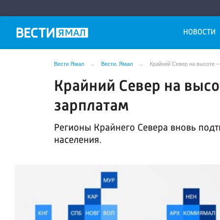
НОВОСТИ
Вести Ямал
Вести. Ямал
Крайний Север на высоте 
Крайний Север на высо
зарплатам
Регионы Крайнего Севера вновь подт
населения.