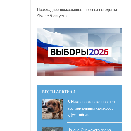
Прохладное воскресенье: прогноз погоды на
Ямале 9 августа
ВЕСТИ АРКТИКИ
В Нижневартовске прошёл
экстремальный каникросс
«Дух тайги»
На дне Онежского озера