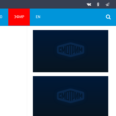
О
ЭФИР
EN