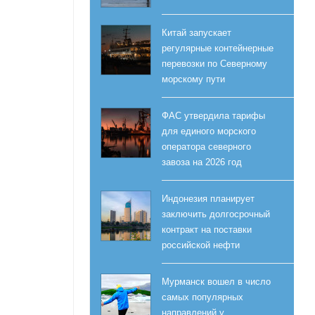
Китай запускает
регулярные контейнерные
перевозки по Северному
морскому пути
ФАС утвердила тарифы
для единого морского
оператора северного
завоза на 2026 год
Индонезия планирует
заключить долгосрочный
контракт на поставки
российской нефти
Мурманск вошел в число
самых популярных
направлений у