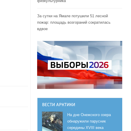
физкультурника
За сутки на Ямале потушили 51 лесной
пожар: площадь возгораний сократилась
вдвое
ВЕСТИ АРКТИКИ
На дне Онежского озера
обнаружили парусник
середины XVIII века