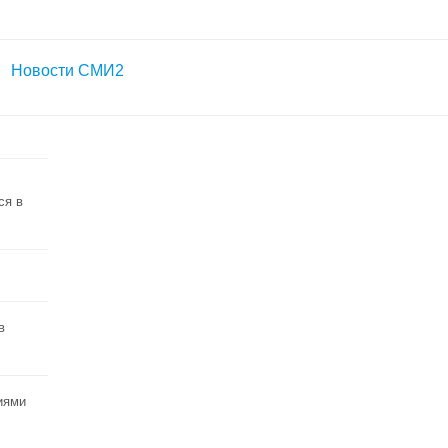
Новости СМИ2
ся в
в
иями