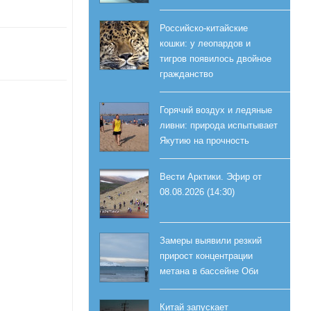
Российско-китайские
кошки: у леопардов и
тигров появилось двойное
гражданство
Горячий воздух и ледяные
ливни: природа испытывает
Якутию на прочность
Вести Арктики. Эфир от
08.08.2026 (14:30)
Замеры выявили резкий
прирост концентрации
метана в бассейне Оби
Китай запускает