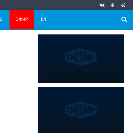
О
ЭФИР
EN
а