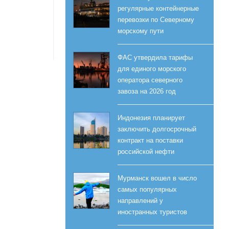
регулярные контейнерные
перевозки по Северному
морскому пути
ФАС утвердила тарифы
для единого морского
оператора северного
завоза на 2026 год
Индонезия планирует
заключить долгосрочный
контракт на поставки
российской нефти
Мурманск вошел в число
самых популярных
направлений у
иностранных туристов