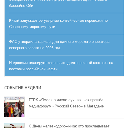
бассейне Оби
Китай запускает регулярные контейнерные перевозки по
Северному морскому пути
ФАС утвердила тарифы для единого морского оператора
северного завоза на 2026 год
Индонезия планирует заключить долгосрочный контракт на
поставки российской нефти
СОБЫТИЯ НЕДЕЛИ
ГТРК «Ямал» в числе лучших: как прошёл
медиафорум «Русский Север» в Магадане
С Днём железнодорожника: кто прокладывает