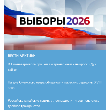
ВЕСТИ АРКТИКИ
В Нижневартовске прошёл экстремальный каникросс «Дух
тайги»
На дне Онежского озера обнаружили парусник середины XVIII
века
Российско-китайские кошки: у леопардов и тигров появилось
двойное гражданство