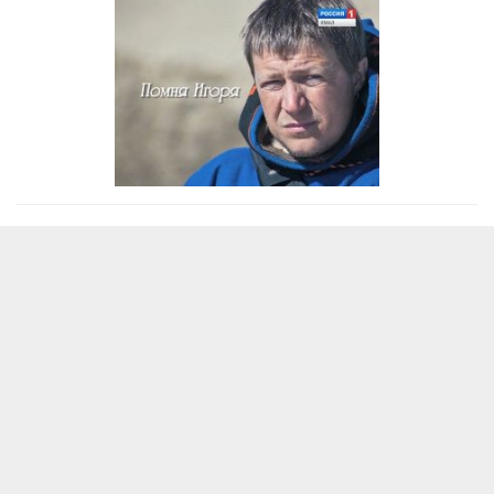
Все права на любые материалы, опубликованные на сайте, защищены в
соответствии с российским и международным законодательством об
авторском праве и смежных правах. При любом использовании
текстовых, аудио-, фото- и видеоматериалов ссылка на www.vesti-
yamal.ru обязательна. При полной или частичной перепечатке
текстовых материалов в Интернете гиперссылка на www.vesti-yamal.ru
обязательна. Для лиц старше 16 лет.