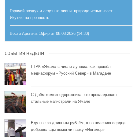
Горячий воздух и ледяные ливни: природа испытывает
Якутию на прочность
Вести Арктики. Эфир от 08.08.2026 (14:30)
СОБЫТИЯ НЕДЕЛИ
ГТРК «Ямал» в числе лучших: как прошёл
медиафорум «Русский Север» в Магадане
С Днём железнодорожника: кто прокладывает
стальные магистрали на Ямале
Едут не за длинным рублём, а по велению сердца:
добровольцы помогли парку «Ингилор»