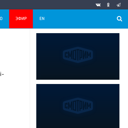
О
ЭФИР
EN
i-