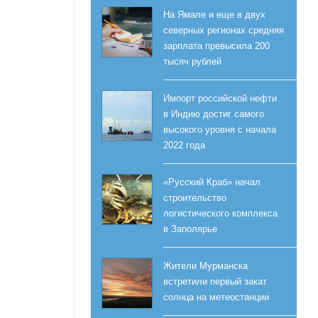
На Ямале и еще в двух
северных регионах средняя
зарплата превысила 200
тысяч рублей
Импорт российской нефти
в Индию достиг самого
высокого уровня с начала
2022 года
«Русский Краб» начал
строительство
логистического комплекса
в Заполярье
Жители Мурманска
встретили первый закат
солнца на метеостанции