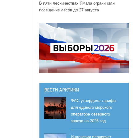
В пяти лесничествах Ямала ограничили
посещение лесов до 27 августа
ВЕСТИ АРКТИКИ
ФАС утвердила тарифы
для единого морского
оператора северного
завоза на 2026 год
Индонезия планирует