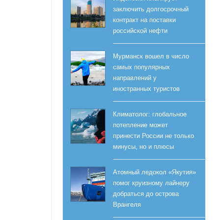
заключить долгосрочный
контракт на поставки
российской нефти
Мурманск вошел в число
самых популярных
направлений у
иностранных туристов
Климатолог: глобальное
потепление может
принести России не только
минусы, но и плюсы
Атомный ледокол «Якутия»
помог круизному лайнеру
добраться до острова
Врангеля