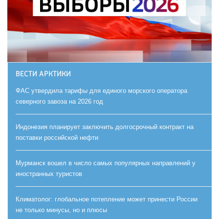
ВЕСТИ АРКТИКИ
ФАС утвердила тарифы для единого морского оператора
северного завоза на 2026 год
Индонезия планирует заключить долгосрочный контракт на
поставки российской нефти
Мурманск вошел в число самых популярных направлений у
иностранных туристов
Климатолог: глобальное потепление может принести России
не только минусы, но и плюсы