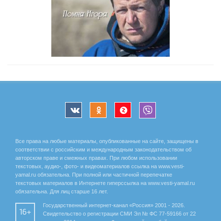
Все права на любые материалы, опубликованные на сайте, защищены в
соответствии с российским и международным законодательством об
авторском праве и смежных правах. При любом использовании
текстовых, аудио-, фото- и видеоматериалов ссылка на www.vesti-
yamal.ru обязательна. При полной или частичной перепечатке
текстовых материалов в Интернете гиперссылка на www.vesti-yamal.ru
обязательна. Для лиц старше 16 лет.
Государственный интернет-канал «Россия» 2001 - 2026.
16+
Свидетельство о регистрации СМИ Эл № ФС 77-59166 от 22