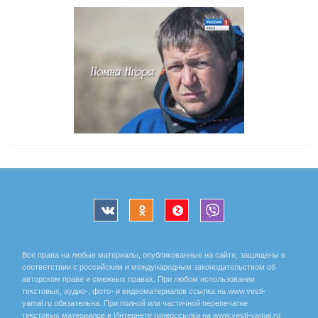
Все права на любые материалы, опубликованные на сайте, защищены в
соответствии с российским и международным законодательством об
авторском праве и смежных правах. При любом использовании
текстовых, аудио-, фото- и видеоматериалов ссылка на www.vesti-
yamal.ru обязательна. При полной или частичной перепечатке
текстовых материалов в Интернете гиперссылка на www.vesti-yamal.ru