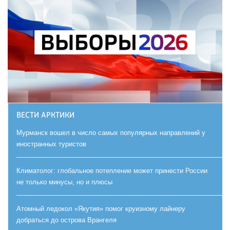
ВЕСТИ АРКТИКИ
Мурманск вошел в число самых популярных направлений у
иностранных туристов
Климатолог: глобальное потепление может принести России
не только минусы, но и плюсы
Атомный ледокол «Якутия» помог круизному лайнеру
добраться до острова Врангеля