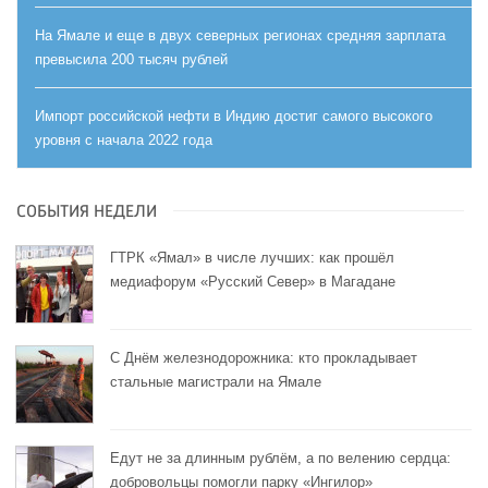
На Ямале и еще в двух северных регионах средняя зарплата
превысила 200 тысяч рублей
Импорт российской нефти в Индию достиг самого высокого
уровня с начала 2022 года
СОБЫТИЯ НЕДЕЛИ
ГТРК «Ямал» в числе лучших: как прошёл
медиафорум «Русский Север» в Магадане
С Днём железнодорожника: кто прокладывает
стальные магистрали на Ямале
Едут не за длинным рублём, а по велению сердца:
добровольцы помогли парку «Ингилор»