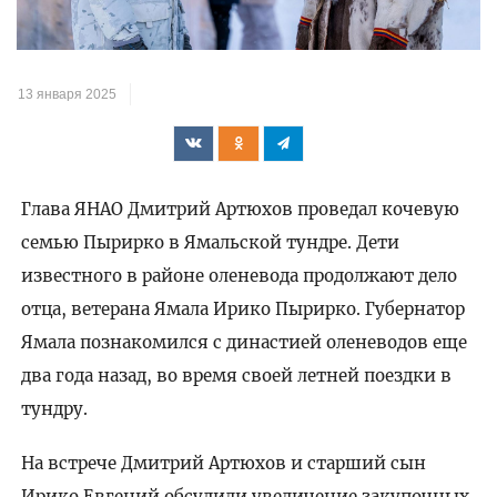
видео
13 января 2025
Глава ЯНАО Дмитрий Артюхов проведал кочевую
семью Пырирко в Ямальской тундре. Дети
известного в районе оленевода продолжают дело
отца, ветерана Ямала Ирико Пырирко. Губернатор
Ямала познакомился с династией оленеводов еще
два года назад, во время своей летней поездки в
тундру.
На встрече Дмитрий Артюхов и старший сын
Ирико Евгений обсудили увеличение закупочных