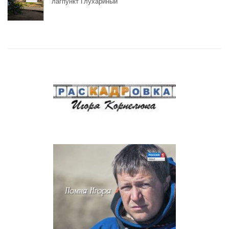
лагпункт Глухариный