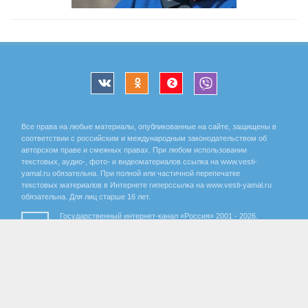
Все права на любые материалы, опубликованные на сайте, защищены в
соответствии с российским и международным законодательством об
авторском праве и смежных правах. При любом использовании
текстовых, аудио-, фото- и видеоматериалов ссылка на www.vesti-
yamal.ru обязательна. При полной или частичной перепечатке
текстовых материалов в Интернете гиперссылка на www.vesti-yamal.ru
обязательна. Для лиц старше 16 лет.
Государственный интернет-канал «Россия» 2001 - 2026.
16+
Свидетельство о регистрации СМИ Эл № ФС 77-59166 от 22
августа 2014 года, выдано Федеральной службой по надзору за
соблюдением законодательства в сфере массовых
коммуникаций и охране культурного наследия.
Учредитель – Федеральное государственное унитарное предприятие
«Всероссийская государственная телевизионная и радиовещательная
компания». Главный редактор Панина Елена Валерьевна. Редактор ГТРК