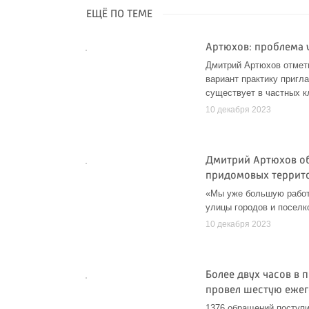
ЕЩЁ ПО ТЕМЕ
Артюхов: проблема 
Дмитрий Артюхов отмети
вариант практику пригла
существует в частных к
10 декабря 2023
Дмитрий Артюхов об
придомовых террит
«Мы уже большую работ
улицы городов и поселк
10 декабря 2023
Более двух часов в
провел шестую еже
1376 обращений поступи