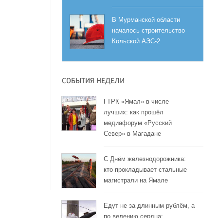
В Мурманской области
началось строительство
Кольской АЭС-2
СОБЫТИЯ НЕДЕЛИ
ГТРК «Ямал» в числе
лучших: как прошёл
медиафорум «Русский
Север» в Магадане
С Днём железнодорожника:
кто прокладывает стальные
магистрали на Ямале
Едут не за длинным рублём, а
по велению сердца: