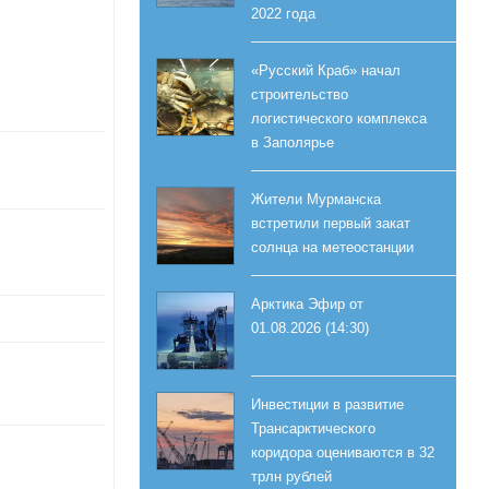
2022 года
«Русский Краб» начал
строительство
логистического комплекса
в Заполярье
Жители Мурманска
встретили первый закат
солнца на метеостанции
Арктика Эфир от
01.08.2026 (14:30)
Инвестиции в развитие
Трансарктического
коридора оцениваются в 32
трлн рублей