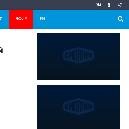
О
ЭФИР
EN
й