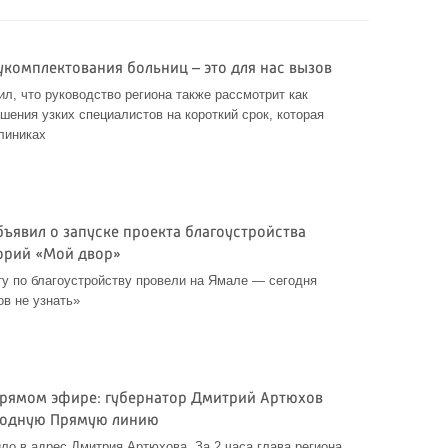
укомплектования больниц – это для нас вызов
л, что руководство региона также рассмотрит как
шения узких специалистов на короткий срок, которая
линиках
ъявил о запуске проекта благоустройства
орий «Мой двор»
у по благоустройству провели на Ямале — сегодня
ов не узнать»
 прямом эфире: губернатор Дмитрий Артюхов
годную Прямую линию
ло в адрес Дмитрия Артюхова. За 2 часа глава региона