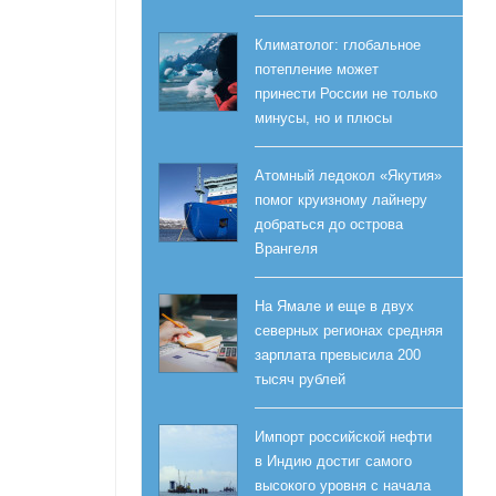
Климатолог: глобальное
потепление может
принести России не только
минусы, но и плюсы
Атомный ледокол «Якутия»
помог круизному лайнеру
добраться до острова
Врангеля
На Ямале и еще в двух
северных регионах средняя
зарплата превысила 200
тысяч рублей
Импорт российской нефти
в Индию достиг самого
высокого уровня с начала