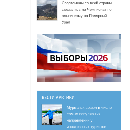
Спортсмены со всей страны
съехались на Чемпионат по
альпинизму на Полярный
Урал
ВЕСТИ АРКТИКИ
Мурманск вошел в число
самых популярных
направлений у
иностранных туристов