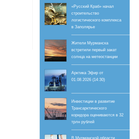
«Русский Краб» начал
строительство
логистического комплекса
в Заполярье
Жители Мурманска
встретили первый закат
солнца на метеостанции
Арктика Эфир от
01.08.2026 (14:30)
Инвестиции в развитие
Трансарктического
коридора оцениваются в 32
трлн рублей
В Мурманской области