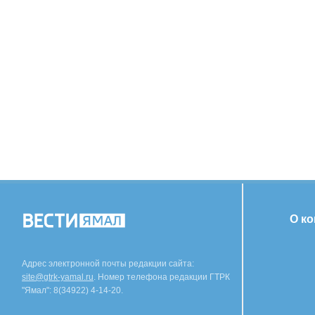
О к
Адрес электронной почты редакции сайта:
site@gtrk-yamal.ru
. Номер телефона редакции ГТРК
"Ямал": 8(34922) 4-14-20.