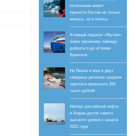
потепление может
принести России не только
минусы, но и плюсы
Атомный ледокол «Якутия»
помог круизному лайнеру
добраться до острова
Врангеля
На Ямале и еще в двух
северных регионах средняя
зарплата превысила 200
тысяч рублей
Импорт российской нефти
в Индию достиг самого
высокого уровня с начала
2022 года