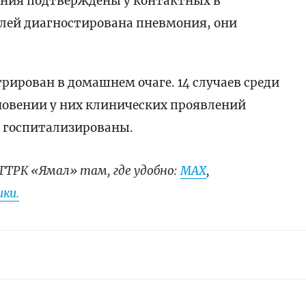
ения подтверждены у контактных в
елей диагностирована пневмония, они
рирован в домашнем очаге. 14 случаев среди
овении у них клинических проявлений
 госпитализированы.
ГТРК «Ямал» там, где удобно:
МАХ
,
ки.