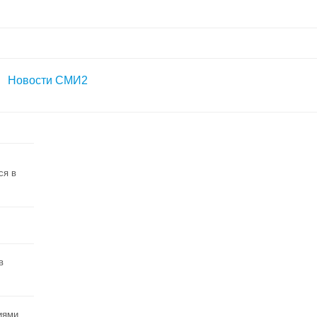
Новости СМИ2
ся в
в
иями