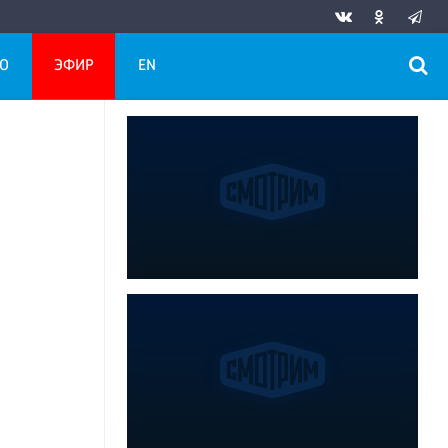
О
ЭФИР
EN
е