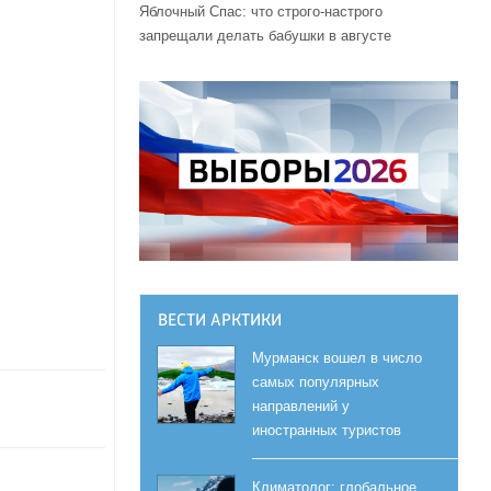
Яблочный Спас: что строго-настрого
запрещали делать бабушки в августе
ВЕСТИ АРКТИКИ
Мурманск вошел в число
самых популярных
направлений у
иностранных туристов
Климатолог: глобальное