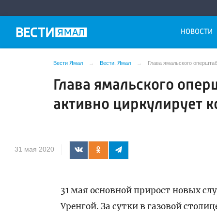
НОВОСТИ
Вести Ямал
Вести. Ямал
Глава ямальского оперштаб
Глава ямальского опер
активно циркулирует 
31 мая 2020
31 мая основной прирост новых сл
Уренгой. За сутки в газовой стол