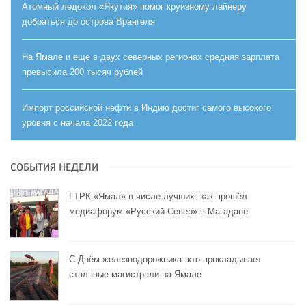
Атомный ледокол «Якутия» помог круизному лайнеру
добраться до острова Врангеля
На Ямале и еще в двух северных регионах средняя зарплата
превысила 200 тысяч рублей
Импорт российской нефти в Индию достиг самого высокого
уровня с начала 2022 года
СОБЫТИЯ НЕДЕЛИ
ГТРК «Ямал» в числе лучших: как прошёл
медиафорум «Русский Север» в Магадане
С Днём железнодорожника: кто прокладывает
стальные магистрали на Ямале