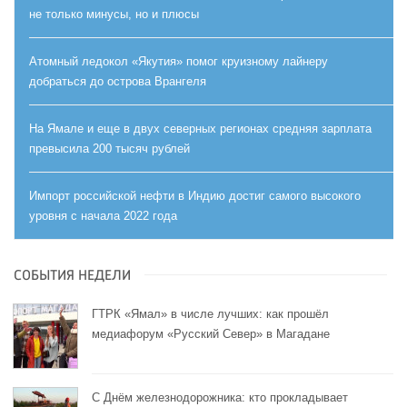
не только минусы, но и плюсы
Атомный ледокол «Якутия» помог круизному лайнеру
добраться до острова Врангеля
На Ямале и еще в двух северных регионах средняя зарплата
превысила 200 тысяч рублей
Импорт российской нефти в Индию достиг самого высокого
уровня с начала 2022 года
СОБЫТИЯ НЕДЕЛИ
ГТРК «Ямал» в числе лучших: как прошёл
медиафорум «Русский Север» в Магадане
С Днём железнодорожника: кто прокладывает