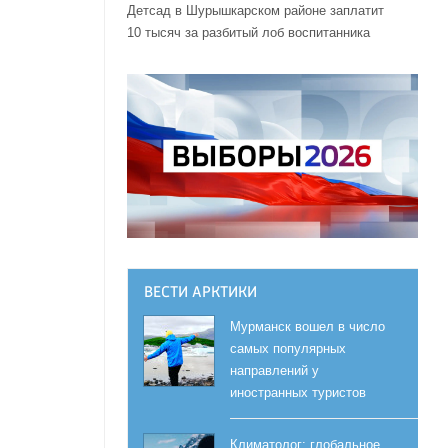
Детсад в Шурышкарском районе заплатит
10 тысяч за разбитый лоб воспитанника
ВЕСТИ АРКТИКИ
Мурманск вошел в число
самых популярных
направлений у
иностранных туристов
Климатолог: глобальное