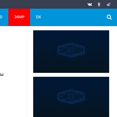
О
ЭФИР
EN
ны