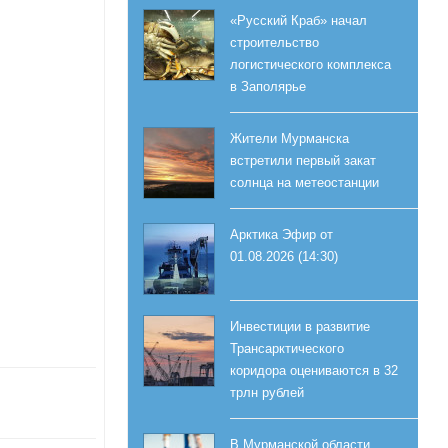
«Русский Краб» начал
строительство
логистического комплекса
в Заполярье
Жители Мурманска
встретили первый закат
солнца на метеостанции
Арктика Эфир от
01.08.2026 (14:30)
Инвестиции в развитие
Трансарктического
коридора оцениваются в 32
трлн рублей
В Мурманской области