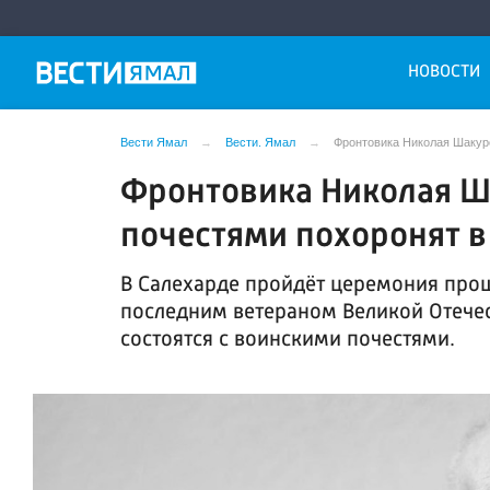
НОВОСТИ
Вести Ямал
Вести. Ямал
Фронтовика Николая Шакур
Фронтовика Николая Ш
почестями похоронят в
В Салехарде пройдёт церемония пр
последним ветераном Великой Отече
состоятся с воинскими почестями.