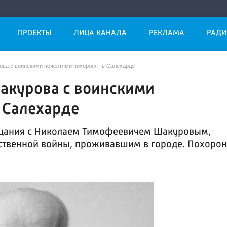
ПРОЕКТЫ
ЛИЦА КАНАЛА
РЕКЛАМА
РАДИ
ова с воинскими почестями похоронят в Салехарде
акурова с воинскими
 Салехарде
ощания с Николаем Тимофеевичем Шакуровым,
ственной войны, проживавшим в городе. Похоро