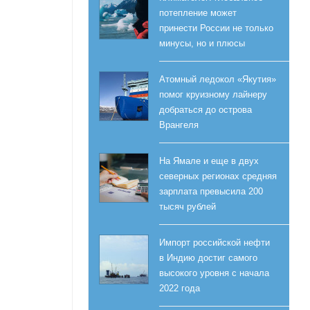
потепление может
принести России не только
минусы, но и плюсы
Атомный ледокол «Якутия»
помог круизному лайнеру
добраться до острова
Врангеля
На Ямале и еще в двух
северных регионах средняя
зарплата превысила 200
тысяч рублей
Импорт российской нефти
в Индию достиг самого
высокого уровня с начала
2022 года