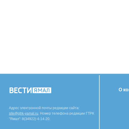
О к
Адрес электронной почты редакции сайта:
site@gtrk-yamal.ru
. Номер телефона редакции ГТРК
"Ямал": 8(34922) 4-14-20.