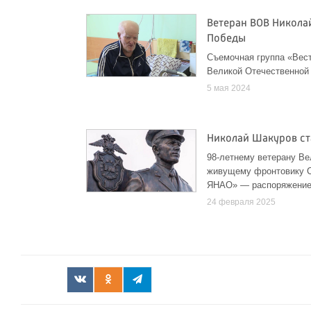
Ветеран ВОВ Никола
Победы
Съемочная группа «Вест
Великой Отечественной 
5 мая 2024
Николай Шакуров с
98-летнему ветерану Ве
живущему фронтовику С
ЯНАО» — распоряжение 
24 февраля 2025