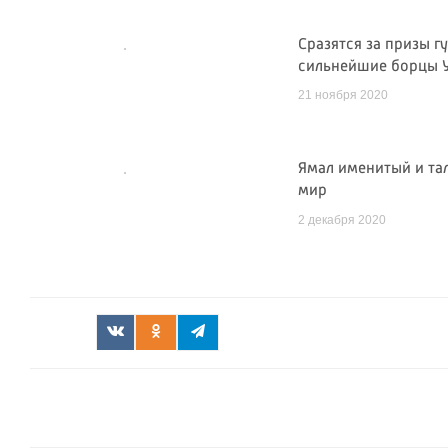
Сразятся за призы г
сильнейшие борцы У
21 ноября 2020
Ямал именитый и тал
мир
2 декабря 2020