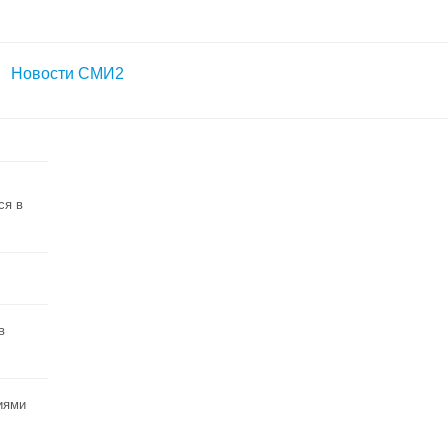
Новости СМИ2
ся в
в
иями