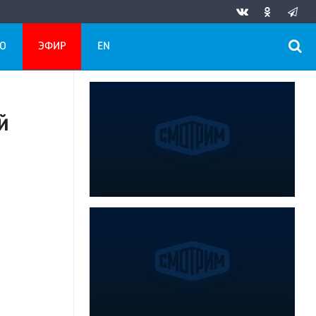
О
ЭФИР
EN
й