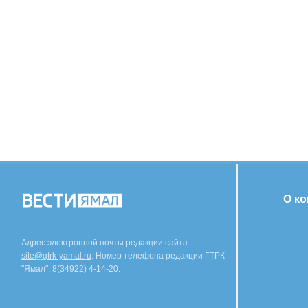
О к
Адрес электронной почты редакции сайта:
site@gtrk-yamal.ru
. Номер телефона редакции ГТРК
"Ямал": 8(34922) 4-14-20.