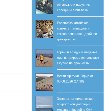
обнаружили парусник
середины XVIII века
Российско-китайские
кошки: у леопардов и
тигров появилось двойное
гражданство
Горячий воздух и ледяные
ливни: природа испытывает
Якутию на прочность
Вести Арктики. Эфир от
08.08.2026 (14:30)
Замеры выявили резкий
прирост концентрации
метана в бассейне Оби