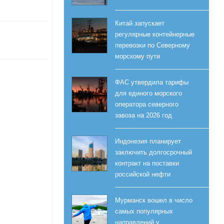
Китай запускает
регулярные контейнерные
перевозки по Северному
морскому пути
ФАС утвердила тарифы
для единого морского
оператора северного
завоза на 2026 год
Индонезия планирует
заключить долгосрочный
контракт на поставки
российской нефти
Мурманск вошел в число
самых популярных
направлений у