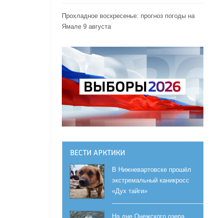
Прохладное воскресенье: прогноз погоды на
Ямале 9 августа
ВЕСТИ АРКТИКИ
В Нижневартовске прошёл
экстремальный каникросс
«Дух тайги»
На дне Онежского озера