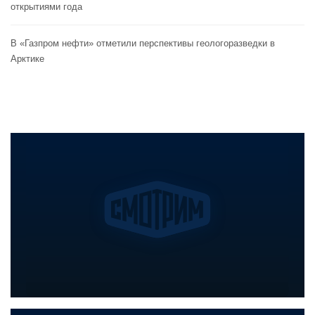
открытиями года
В «Газпром нефти» отметили перспективы геологоразведки в
Арктике