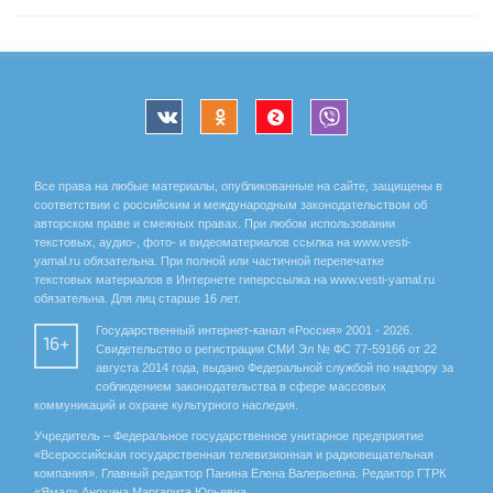
Все права на любые материалы, опубликованные на сайте, защищены в
соответствии с российским и международным законодательством об
авторском праве и смежных правах. При любом использовании
текстовых, аудио-, фото- и видеоматериалов ссылка на www.vesti-
yamal.ru обязательна. При полной или частичной перепечатке
текстовых материалов в Интернете гиперссылка на www.vesti-yamal.ru
обязательна. Для лиц старше 16 лет.
Государственный интернет-канал «Россия» 2001 - 2026.
16+
Свидетельство о регистрации СМИ Эл № ФС 77-59166 от 22
августа 2014 года, выдано Федеральной службой по надзору за
соблюдением законодательства в сфере массовых
коммуникаций и охране культурного наследия.
Учредитель – Федеральное государственное унитарное предприятие
«Всероссийская государственная телевизионная и радиовещательная
компания». Главный редактор Панина Елена Валерьевна. Редактор ГТРК
«Ямал» Анохина Маргарита Юрьевна.