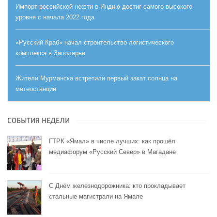
Импорт российской нефти в Индию достиг самого высокого
уровня с начала 2022 года
«Русский Краб» начал строительство логистического
комплекса в Заполярье
Жители Мурманска встретили первый закат солнца на
метеостанции
СОБЫТИЯ НЕДЕЛИ
ГТРК «Ямал» в числе лучших: как прошёл
медиафорум «Русский Север» в Магадане
С Днём железнодорожника: кто прокладывает
стальные магистрали на Ямале