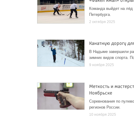
«Факел Ямал» откры
Команда выйдет на лёд 
Петербурга.
2 октября 2025
Канатную дорогу дл
В Надыме завершили ра
зимних видов спорта. П
9 ноября 2025
Меткость и мастерст
Ноябрьске
Соревнования по пулево
регионов России.
10 ноября 2025