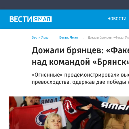
НОВОСТИ
Вести Ямал
Вести. Ямал
Дожали брянцев: «Факел Я
Дожали брянцев: «Фак
над командой «Брянск
«Огненные» продемонстрировали выс
превосходства, одержав две победы 