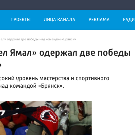
ПРОЕКТЫ
ЛИЦА КАНАЛА
РЕКЛАМА
РАДИ
мал» одержал две победы над командой «Брянск»
ел Ямал» одержал две победы
»
окий уровень мастерства и спортивного
над командой «Брянск».