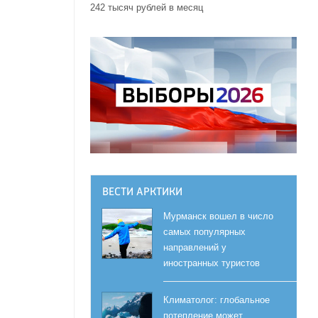
242 тысяч рублей в месяц
ВЕСТИ АРКТИКИ
Мурманск вошел в число
самых популярных
направлений у
иностранных туристов
Климатолог: глобальное
потепление может