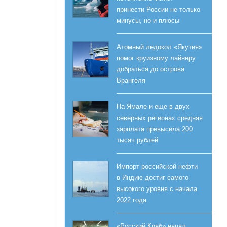
принести России не только
минусы, но и плюсы
Атомный ледокол «Якутия»
помог круизному лайнеру
добраться до острова
Врангеля
На Ямале и еще в двух
северных регионах средняя
зарплата превысила 200
тысяч рублей
Импорт российской нефти
в Индию достиг самого
высокого уровня с начала
2022 года
«Русский Краб» начал