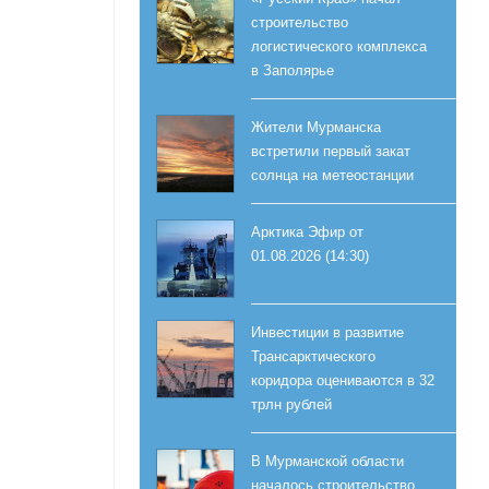
строительство
логистического комплекса
в Заполярье
Жители Мурманска
встретили первый закат
солнца на метеостанции
Арктика Эфир от
01.08.2026 (14:30)
Инвестиции в развитие
Трансарктического
коридора оцениваются в 32
трлн рублей
В Мурманской области
началось строительство