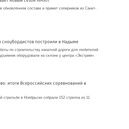
вает новый сезон НМХЛ
в обновлённом составе и примет соперников из Санкт-
я сноубордистов построили в Надыме
боты по строительству канатной дороги для любителей
одъемник оборудовали на склоне у центра «Экстрим».
во: итоги Всероссийских соревнований в
й стрельбе в Ноябрьске собрали 152 стрелка из 11