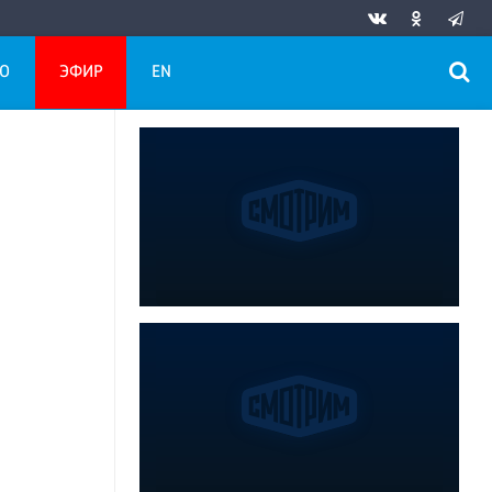
О
ЭФИР
EN