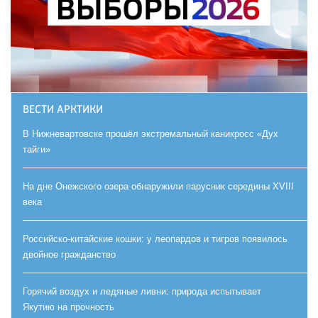
ВЕСТИ АРКТИКИ
В Нижневартовске прошёл экстремальный каникросс «Дух
тайги»
На дне Онежского озера обнаружили парусник середины XVIII
века
Российско-китайские кошки: у леопардов и тигров появилось
двойное гражданство
Горячий воздух и ледяные ливни: природа испытывает
Якутию на прочность