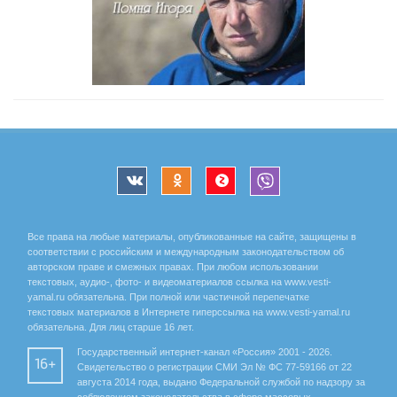
Все права на любые материалы, опубликованные на сайте, защищены в
соответствии с российским и международным законодательством об
авторском праве и смежных правах. При любом использовании
текстовых, аудио-, фото- и видеоматериалов ссылка на www.vesti-
yamal.ru обязательна. При полной или частичной перепечатке
текстовых материалов в Интернете гиперссылка на www.vesti-yamal.ru
обязательна. Для лиц старше 16 лет.
Государственный интернет-канал «Россия» 2001 - 2026.
16+
Свидетельство о регистрации СМИ Эл № ФС 77-59166 от 22
августа 2014 года, выдано Федеральной службой по надзору за