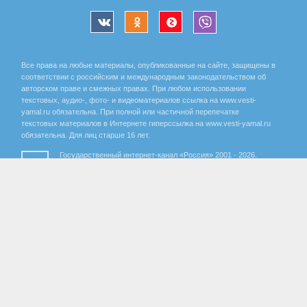
Все права на любые материалы, опубликованные на сайте, защищены в
соответствии с российским и международным законодательством об
авторском праве и смежных правах. При любом использовании
текстовых, аудио-, фото- и видеоматериалов ссылка на www.vesti-
yamal.ru обязательна. При полной или частичной перепечатке
текстовых материалов в Интернете гиперссылка на www.vesti-yamal.ru
обязательна. Для лиц старше 16 лет.
Государственный интернет-канал «Россия» 2001 - 2026.
16+
Свидетельство о регистрации СМИ Эл № ФС 77-59166 от 22
августа 2014 года, выдано Федеральной службой по надзору за
соблюдением законодательства в сфере массовых
коммуникаций и охране культурного наследия.
Учредитель – Федеральное государственное унитарное предприятие
«Всероссийская государственная телевизионная и радиовещательная
компания». Главный редактор Панина Елена Валерьевна. Редактор ГТРК
«Ямал» Анохина Маргарита Юрьевна.