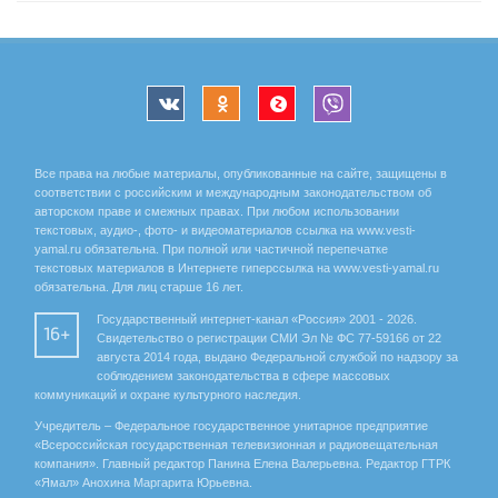
Все права на любые материалы, опубликованные на сайте, защищены в
соответствии с российским и международным законодательством об
авторском праве и смежных правах. При любом использовании
текстовых, аудио-, фото- и видеоматериалов ссылка на www.vesti-
yamal.ru обязательна. При полной или частичной перепечатке
текстовых материалов в Интернете гиперссылка на www.vesti-yamal.ru
обязательна. Для лиц старше 16 лет.
Государственный интернет-канал «Россия» 2001 - 2026.
16+
Свидетельство о регистрации СМИ Эл № ФС 77-59166 от 22
августа 2014 года, выдано Федеральной службой по надзору за
соблюдением законодательства в сфере массовых
коммуникаций и охране культурного наследия.
Учредитель – Федеральное государственное унитарное предприятие
«Всероссийская государственная телевизионная и радиовещательная
компания». Главный редактор Панина Елена Валерьевна. Редактор ГТРК
«Ямал» Анохина Маргарита Юрьевна.