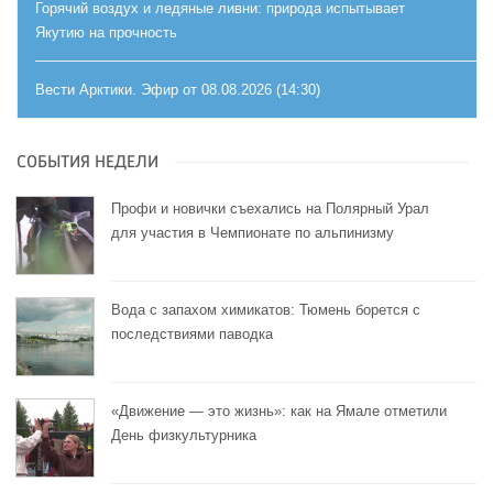
Горячий воздух и ледяные ливни: природа испытывает
Якутию на прочность
Вести Арктики. Эфир от 08.08.2026 (14:30)
СОБЫТИЯ НЕДЕЛИ
Профи и новички съехались на Полярный Урал
для участия в Чемпионате по альпинизму
Вода с запахом химикатов: Тюмень борется с
последствиями паводка
«Движение — это жизнь»: как на Ямале отметили
День физкультурника