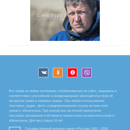
Все права на любые материалы, опубликованные на сайте, защищены в
соответствии с российским и международным законодательством об
авторском праве и смежных правах. При любом использовании
текстовых, аудио-, фото- и видеоматериалов ссылка на www.vesti-
yamal.ru обязательна. При полной или частичной перепечатке
текстовых материалов в Интернете гиперссылка на www.vesti-yamal.ru
обязательна. Для лиц старше 16 лет.
Государственный интернет-канал «Россия» 2001 - 2026.