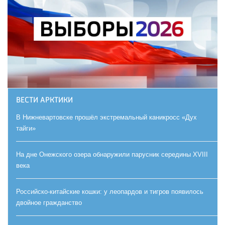
ВЕСТИ АРКТИКИ
В Нижневартовске прошёл экстремальный каникросс «Дух
тайги»
На дне Онежского озера обнаружили парусник середины XVIII
века
Российско-китайские кошки: у леопардов и тигров появилось
двойное гражданство