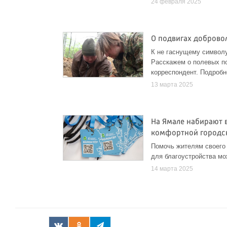
24 февраля 2025
О подвигах доброво
К не гаснущему символу
Расскажем о полевых по
корреспондент. Подробн
13 марта 2025
На Ямале набирают 
комфортной городс
Помочь жителям своего 
для благоустройства мо
14 марта 2025