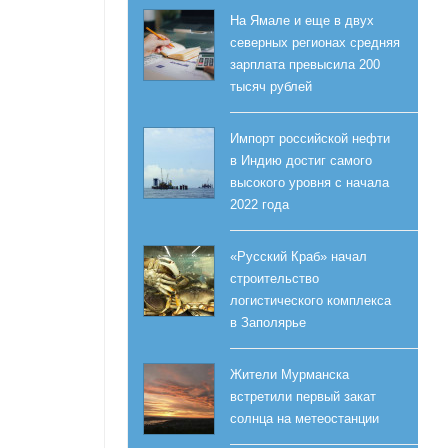
На Ямале и еще в двух
северных регионах средняя
зарплата превысила 200
тысяч рублей
Импорт российской нефти
в Индию достиг самого
высокого уровня с начала
2022 года
«Русский Краб» начал
строительство
логистического комплекса
в Заполярье
Жители Мурманска
встретили первый закат
солнца на метеостанции