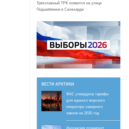
Трёхэтажный ТРК появится на улице
Подшибякина в Салехарде
ВЕСТИ АРКТИКИ
ФАС утвердила тарифы
для единого морского
оператора северного
завоза на 2026 год
Индонезия планирует