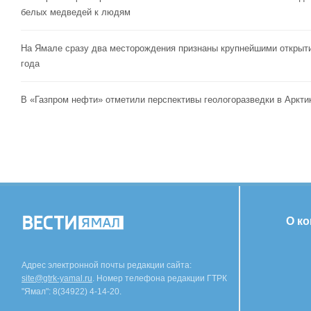
белых медведей к людям
На Ямале сразу два месторождения признаны крупнейшими открыт
года
В «Газпром нефти» отметили перспективы геологоразведки в Аркти
О к
Адрес электронной почты редакции сайта:
site@gtrk-yamal.ru
. Номер телефона редакции ГТРК
"Ямал": 8(34922) 4-14-20.