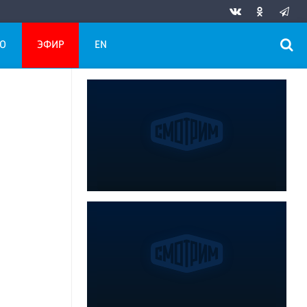
О
ЭФИР
EN