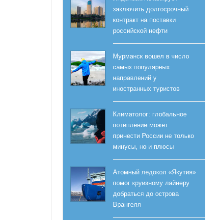
заключить долгосрочный
контракт на поставки
российской нефти
Мурманск вошел в число
самых популярных
направлений у
иностранных туристов
Климатолог: глобальное
потепление может
принести России не только
минусы, но и плюсы
Атомный ледокол «Якутия»
помог круизному лайнеру
добраться до острова
Врангеля