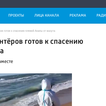
ПРОЕКТЫ
ЛИЦА КАНАЛА
РЕКЛАМА
РАДИ
ов готов к спасению пляжей Анапы от мазута
нтёров готов к спасению
та
вместе