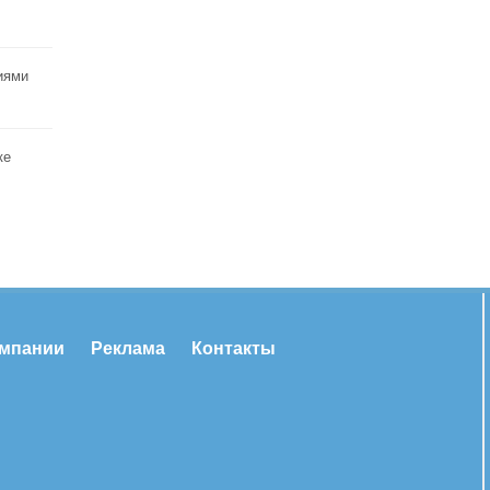
иями
ке
омпании
Реклама
Контакты