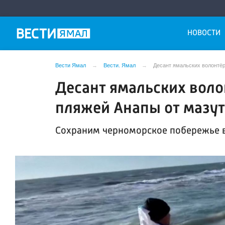
НОВОСТИ
Вести Ямал
Вести. Ямал
Десант ямальских волонтёр
Десант ямальских воло
пляжей Анапы от мазу
Сохраним черноморское побережье 