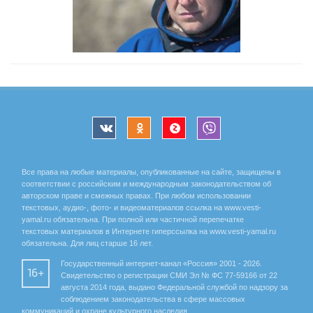
Все права на любые материалы, опубликованные на сайте, защищены в
соответствии с российским и международным законодательством об
авторском праве и смежных правах. При любом использовании
текстовых, аудио-, фото- и видеоматериалов ссылка на www.vesti-
yamal.ru обязательна. При полной или частичной перепечатке
текстовых материалов в Интернете гиперссылка на www.vesti-yamal.ru
обязательна. Для лиц старше 16 лет.
Государственный интернет-канал «Россия» 2001 - 2026.
16+
Свидетельство о регистрации СМИ Эл № ФС 77-59166 от 22
августа 2014 года, выдано Федеральной службой по надзору за
соблюдением законодательства в сфере массовых
коммуникаций и охране культурного наследия.