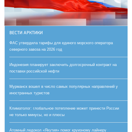
ВЕСТИ АРКТИКИ
ФАС утвердила тарифы для единого морского оператора
северного завоза на 2026 год
Индонезия планирует заключить долгосрочный контракт на
поставки российской нефти
Мурманск вошел в число самых популярных направлений у
иностранных туристов
Климатолог: глобальное потепление может принести России
не только минусы, но и плюсы
Атомный ледокол «Якутия» помог круизному лайнеру