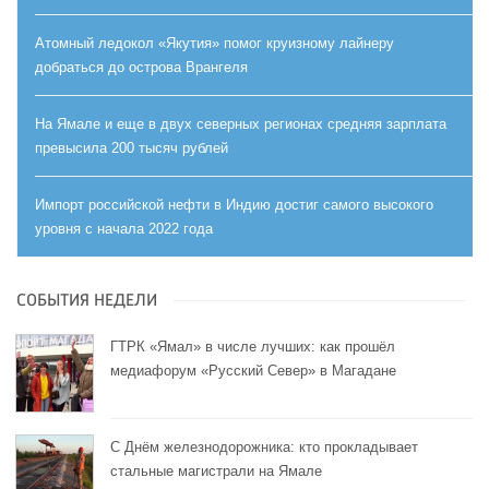
Атомный ледокол «Якутия» помог круизному лайнеру
добраться до острова Врангеля
На Ямале и еще в двух северных регионах средняя зарплата
превысила 200 тысяч рублей
Импорт российской нефти в Индию достиг самого высокого
уровня с начала 2022 года
СОБЫТИЯ НЕДЕЛИ
ГТРК «Ямал» в числе лучших: как прошёл
медиафорум «Русский Север» в Магадане
С Днём железнодорожника: кто прокладывает
стальные магистрали на Ямале