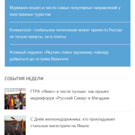
Мурманск вошел в число самых популярных направлений у
иностранных туристов
Климатолог: глобальное потепление может принести России
не только минусы, но и плюсы
Атомный ледокол «Якутия» помог круизному лайнеру
добраться до острова Врангеля
СОБЫТИЯ НЕДЕЛИ
ГТРК «Ямал» в числе лучших: как прошёл
медиафорум «Русский Север» в Магадане
С Днём железнодорожника: кто прокладывает
стальные магистрали на Ямале