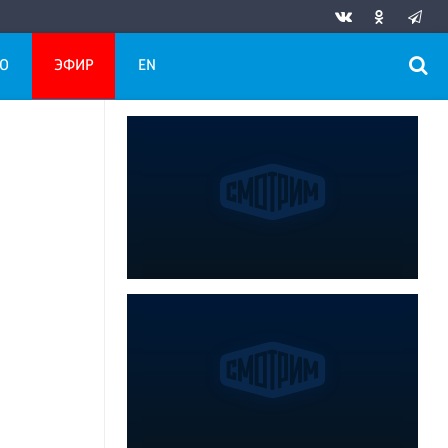
О
ЭФИР
EN