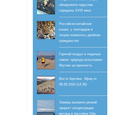
обнаружили парусник
середины XVIII века
Российско-китайские
кошки: у леопардов и
тигров появилось двойное
гражданство
Горячий воздух и ледяные
ливни: природа испытывает
Якутию на прочность
Вести Арктики. Эфир от
08.08.2026 (14:30)
Замеры выявили резкий
прирост концентрации
метана в бассейне Оби