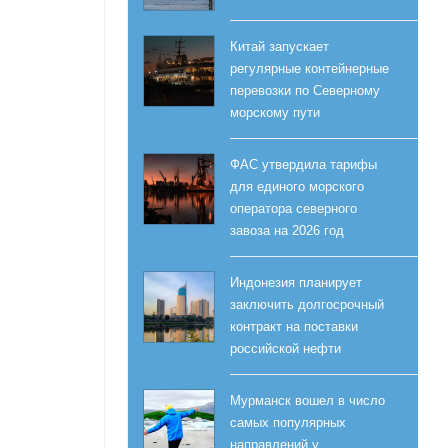
Китай запускает
регулярные контейнерные
перевозки по Северному
морскому пути
ФАС утвердила тарифы
для единого морского
оператора северного
завоза на 2026 год
Индонезия планирует
заключить долгосрочный
контракт на поставки
российской нефти
Мурманск вошел в число
самых популярных
направлений у