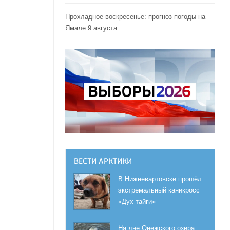
Прохладное воскресенье: прогноз погоды на
Ямале 9 августа
ВЕСТИ АРКТИКИ
В Нижневартовске прошёл
экстремальный каникросс
«Дух тайги»
На дне Онежского озера