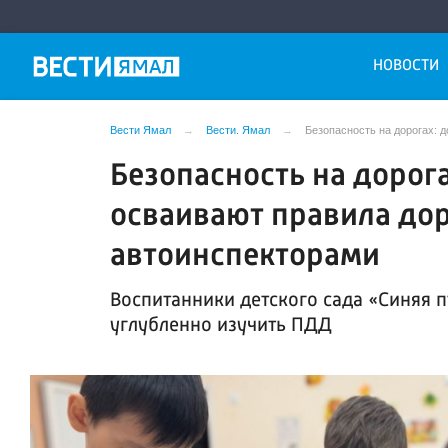
НОВОСТИ
Вести Ямал
Вести. Ямал
Безопасность на дорогах: 
Безопасность на дорог
осваивают правила до
автоинспекторами
Воспитанники детского сада «Синяя 
углубленно изучить ПДД