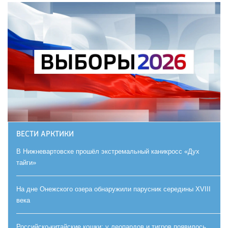
ВЕСТИ АРКТИКИ
В Нижневартовске прошёл экстремальный каникросс «Дух
тайги»
На дне Онежского озера обнаружили парусник середины XVIII
века
Российско-китайские кошки: у леопардов и тигров появилось