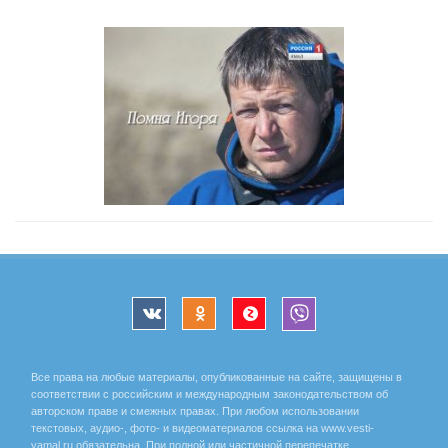
Все права на любые материалы, опубликованные на сайте, защищены в
соответствии с российским и международным законодательством об
авторском праве и смежных правах. При любом использовании
текстовых, аудио-, фото- и видеоматериалов ссылка на www.vesti-
yamal.ru обязательна. При полной или частичной перепечатке