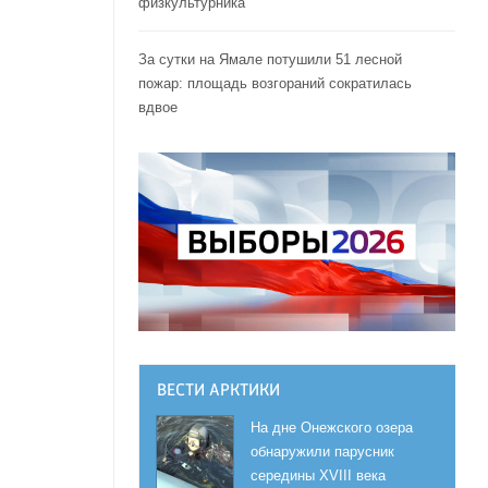
физкультурника
За сутки на Ямале потушили 51 лесной
пожар: площадь возгораний сократилась
вдвое
ВЕСТИ АРКТИКИ
На дне Онежского озера
обнаружили парусник
середины XVIII века