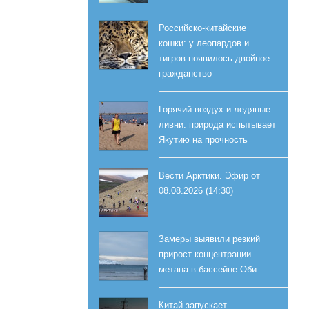
Российско-китайские
кошки: у леопардов и
тигров появилось двойное
гражданство
Горячий воздух и ледяные
ливни: природа испытывает
Якутию на прочность
Вести Арктики. Эфир от
08.08.2026 (14:30)
Замеры выявили резкий
прирост концентрации
метана в бассейне Оби
Китай запускает