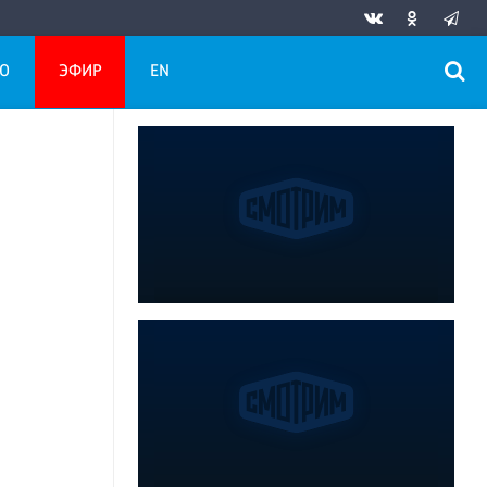
О
ЭФИР
EN