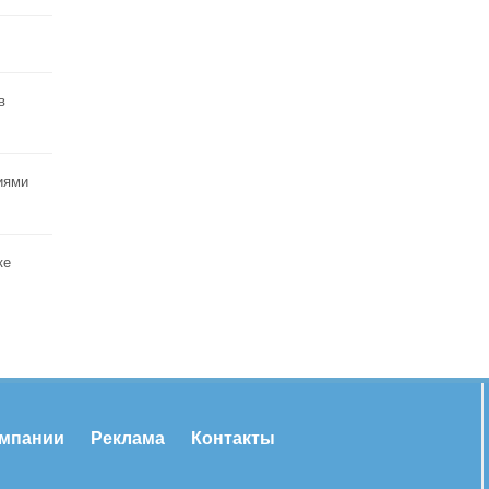
в
иями
ке
омпании
Реклама
Контакты