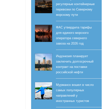
регулярные контейнерные
перевозки по Северному
морскому пути
ФАС утвердила тарифы
для единого морского
оператора северного
завоза на 2026 год
Индонезия планирует
заключить долгосрочный
контракт на поставки
российской нефти
Мурманск вошел в число
самых популярных
направлений у
иностранных туристов