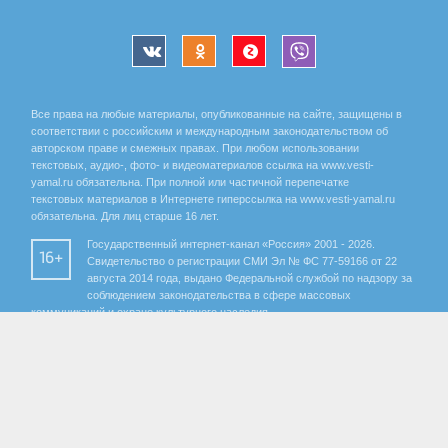
Все права на любые материалы, опубликованные на сайте, защищены в
соответствии с российским и международным законодательством об
авторском праве и смежных правах. При любом использовании
текстовых, аудио-, фото- и видеоматериалов ссылка на www.vesti-
yamal.ru обязательна. При полной или частичной перепечатке
текстовых материалов в Интернете гиперссылка на www.vesti-yamal.ru
обязательна. Для лиц старше 16 лет.
Государственный интернет-канал «Россия» 2001 - 2026.
16+
Свидетельство о регистрации СМИ Эл № ФС 77-59166 от 22
августа 2014 года, выдано Федеральной службой по надзору за
соблюдением законодательства в сфере массовых
коммуникаций и охране культурного наследия.
Учредитель – Федеральное государственное унитарное предприятие
«Всероссийская государственная телевизионная и радиовещательная
компания». Главный редактор Панина Елена Валерьевна. Редактор ГТРК
«Ямал» Анохина Маргарита Юрьевна.