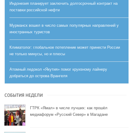
Индонезия планирует заключить долгосрочный контракт на
поставки российской нефти
Мурманск вошел в число самых популярных направлений у
иностранных туристов
Климатолог: глобальное потепление может принести России
не только минусы, но и плюсы
Атомный ледокол «Якутия» помог круизному лайнеру
добраться до острова Врангеля
СОБЫТИЯ НЕДЕЛИ
ГТРК «Ямал» в числе лучших: как прошёл
медиафорум «Русский Север» в Магадане