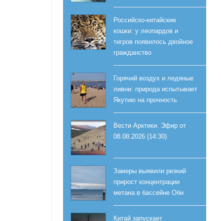
Российско-китайские
кошки: у леопардов и
тигров появилось двойное
гражданство
Горячий воздух и ледяные
ливни: природа испытывает
Якутию на прочность
Вести Арктики. Эфир от
08.08.2026 (14:30)
Замеры выявили резкий
прирост концентрации
метана в бассейне Оби
Китай запускает