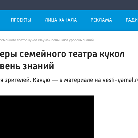
ПРОЕКТЫ
ЛИЦА КАНАЛА
РЕКЛАМА
РАДИ
 семейного театра кукол «Жужа» повышают уровень знаний
еры семейного театра кукол
вень знаний
я зрителей. Какую — в материале на vesti-yamal.r