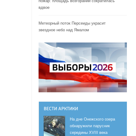
пожар: площадь возгораний сократилась
вдвое
Метеорный поток Персеиды украсит
звездное небо над Ямалом
ВЕСТИ АРКТИКИ
На дне Онежского озера
обнаружили парусник
середины XVIII века