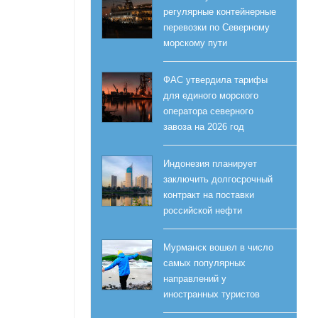
регулярные контейнерные
перевозки по Северному
морскому пути
ФАС утвердила тарифы
для единого морского
оператора северного
завоза на 2026 год
Индонезия планирует
заключить долгосрочный
контракт на поставки
российской нефти
Мурманск вошел в число
самых популярных
направлений у
иностранных туристов