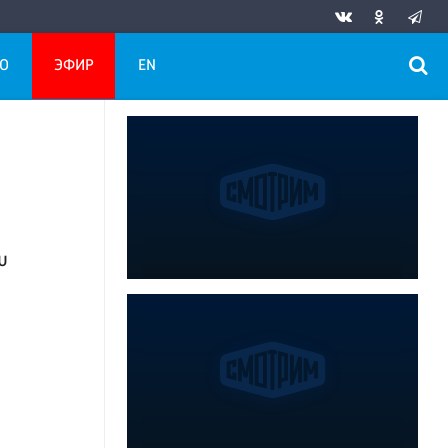
О
ЭФИР
EN
u